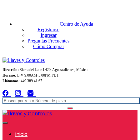
Envios GRATIS A TODO MEXICO en pedidos superiores $999
Centro de Ayuda
Registrarse
Ingresar
Preguntas Frecuentes
Cómo Comprar
Dirección:
Sierra del Laurel 420, Aguascalientes, México
Horario:
L-V 9:00AM-5:00PM PDT
Llámanos:
449 389 41 67
Inicio