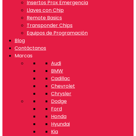
Insertos Prox Emergencia
Llaves con Chip
Remote Basics
Transponder Chips
Equipos de Programación
Blog
Contáctanos
Marcas
Audi
BMW
Cadillac
Chevrolet
Chrysler
Dodge
Ford
Honda
Hyundai
Kia