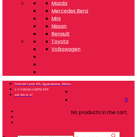
Mazda
Mercedes Benz
Mini
Nissan
Renault
Toyota
Volkswagen
Sierra del Laurel 420, Aguascalientes, México
L-V 9:00AM-5:00PM PDT
449 389 41 67
0
No products in the cart.