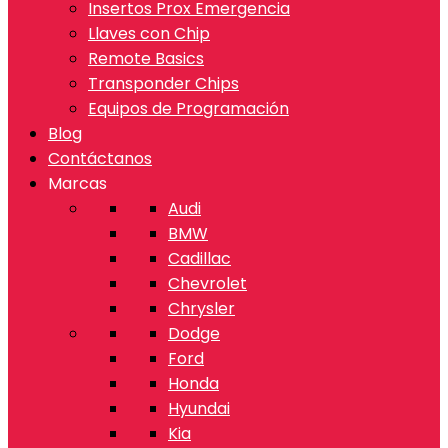
Insertos Prox Emergencia
Llaves con Chip
Remote Basics
Transponder Chips
Equipos de Programación
Blog
Contáctanos
Marcas
Audi
BMW
Cadillac
Chevrolet
Chrysler
Dodge
Ford
Honda
Hyundai
Kia