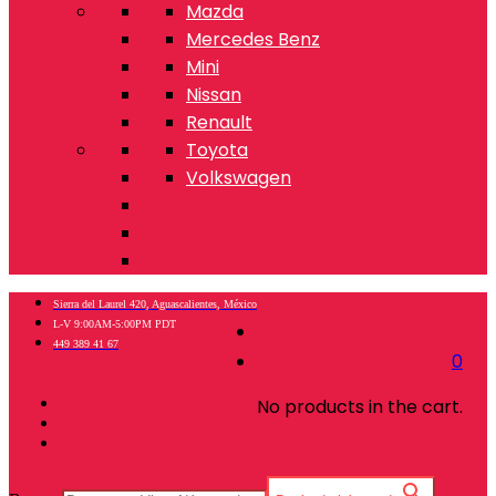
Mazda
Mercedes Benz
Mini
Nissan
Renault
Toyota
Volkswagen
Sierra del Laurel 420, Aguascalientes, México
L-V 9:00AM-5:00PM PDT
449 389 41 67
0
No products in the cart.