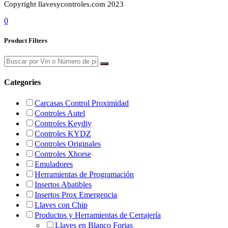
Copyright llavesycontroles.com 2023
0
Product Filters
Categories
Carcasas Control Proximidad
Controles Autel
Controles Keydiy
Controles KYDZ
Controles Originales
Controles Xhorse
Emuladores
Herramientas de Programación
Insertos Abatibles
Insertos Prox Emergencia
Llaves con Chip
Productos y Herramientas de Cerrajería
Llaves en Blanco Forjas