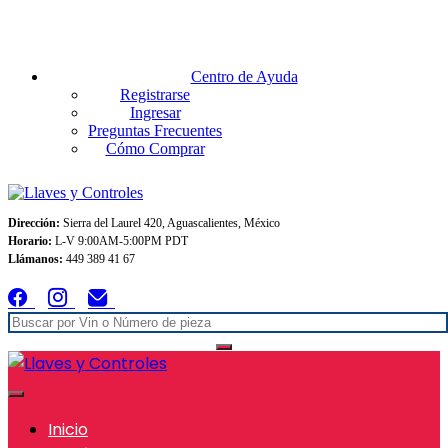
Envios GRATIS A TODO MEXICO en pedidos superiores $999
Centro de Ayuda
Registrarse
Ingresar
Preguntas Frecuentes
Cómo Comprar
Dirección:
Sierra del Laurel 420, Aguascalientes, México
Horario:
L-V 9:00AM-5:00PM PDT
Llámanos:
449 389 41 67
Inicio