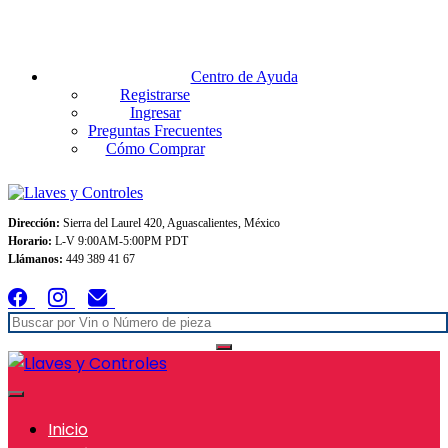
Envios GRATIS A TODO MEXICO en pedidos superiores $999
Centro de Ayuda
Registrarse
Ingresar
Preguntas Frecuentes
Cómo Comprar
Dirección:
Sierra del Laurel 420, Aguascalientes, México
Horario:
L-V 9:00AM-5:00PM PDT
Llámanos:
449 389 41 67
Inicio