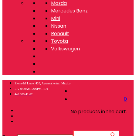
Mazda
Mercedes Benz
Mini
Nissan
Renault
Toyota
Volkswagen
Sierra del Laurel 420, Aguascalientes, México
L-V 9:00AM-5:00PM PDT
449 389 41 67
0
No products in the cart.