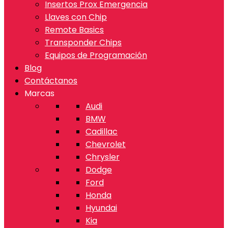
Insertos Prox Emergencia
Llaves con Chip
Remote Basics
Transponder Chips
Equipos de Programación
Blog
Contáctanos
Marcas
Audi
BMW
Cadillac
Chevrolet
Chrysler
Dodge
Ford
Honda
Hyundai
Kia