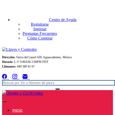
Envios GRATIS A TODO MEXICO en pedidos superiores $999
Centro de Ayuda
Registrarse
Ingresar
Preguntas Frecuentes
Cómo Comprar
Dirección:
Sierra del Laurel 420, Aguascalientes, México
Horario:
L-V 9:00AM-5:00PM PDT
Llámanos:
449 389 41 67
Inicio