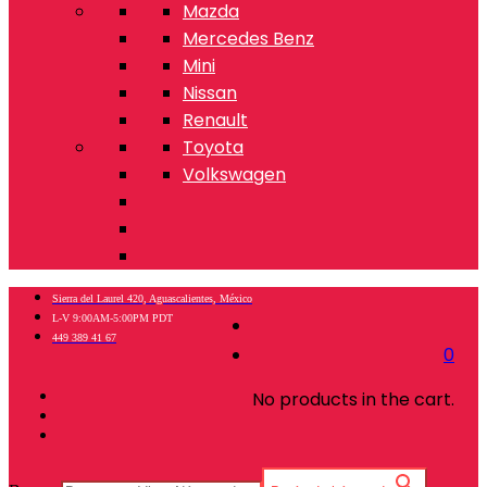
Mazda
Mercedes Benz
Mini
Nissan
Renault
Toyota
Volkswagen
Sierra del Laurel 420, Aguascalientes, México
L-V 9:00AM-5:00PM PDT
449 389 41 67
0
No products in the cart.