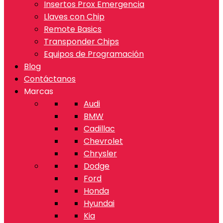
Insertos Prox Emergencia
Llaves con Chip
Remote Basics
Transponder Chips
Equipos de Programación
Blog
Contáctanos
Marcas
Audi
BMW
Cadillac
Chevrolet
Chrysler
Dodge
Ford
Honda
Hyundai
Kia