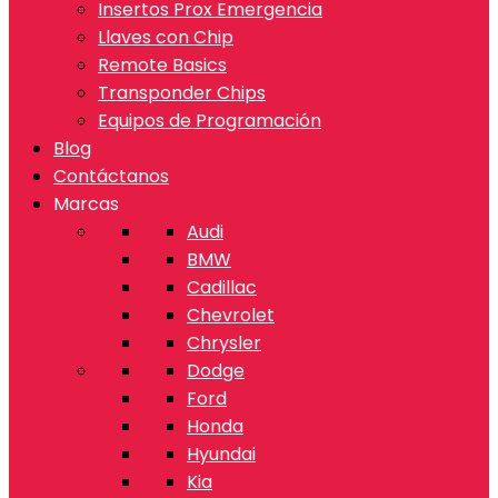
Insertos Prox Emergencia
Llaves con Chip
Remote Basics
Transponder Chips
Equipos de Programación
Blog
Contáctanos
Marcas
Audi
BMW
Cadillac
Chevrolet
Chrysler
Dodge
Ford
Honda
Hyundai
Kia