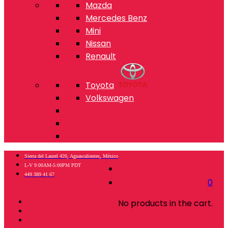
Mazda
Mercedes Benz
Mini
Nissan
Renault
Toyota
Volkswagen
Sierra del Laurel 420, Aguascalientes, México
L-V 9:00AM-5:00PM PDT
449 389 41 67
0
No products in the cart.