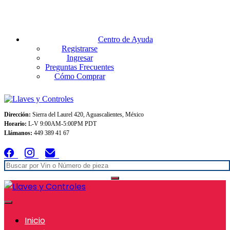
Envios GRATIS A TODO MEXICO en pedidos superiores $999
Centro de Ayuda
Registrarse
Ingresar
Preguntas Frecuentes
Cómo Comprar
Dirección:
Sierra del Laurel 420, Aguascalientes, México
Horario:
L-V 9:00AM-5:00PM PDT
Llámanos:
449 389 41 67
Inicio