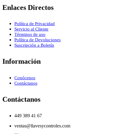
Enlaces Directos
Política de Privacidad
Servicio al Cliente
Términos de uso
Política de Devoluciones
Suscripción a Boletín
Información
Conócenos
Contáctanos
Contáctanos
449 389 41 67
ventas@llavesycontroles.com