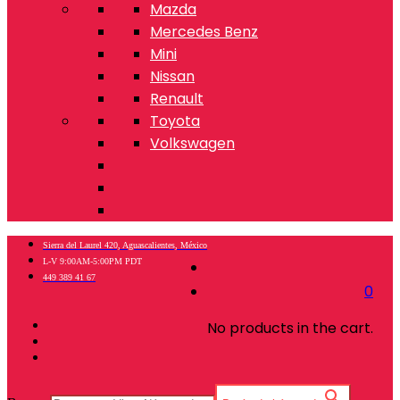
Mazda
Mercedes Benz
Mini
Nissan
Renault
Toyota
Volkswagen
Sierra del Laurel 420, Aguascalientes, México
L-V 9:00AM-5:00PM PDT
449 389 41 67
0
No products in the cart.