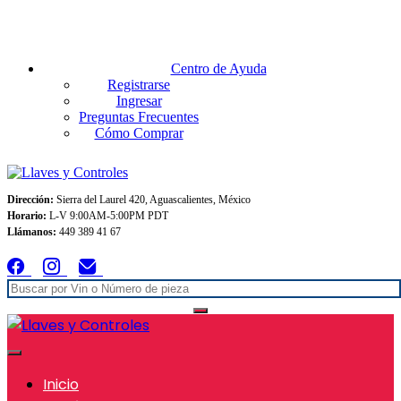
Envios GRATIS A TODO MEXICO en pedidos superiores $999
Centro de Ayuda
Registrarse
Ingresar
Preguntas Frecuentes
Cómo Comprar
Dirección:
Sierra del Laurel 420, Aguascalientes, México
Horario:
L-V 9:00AM-5:00PM PDT
Llámanos:
449 389 41 67
Inicio