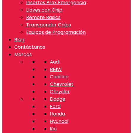
Insertos Prox Emergencia
Llaves con Chip
Remote Basics
Transponder Chips
Equipos de Programación
Blog
Contáctanos
Marcas
Audi
BMW
Cadillac
Chevrolet
Chrysler
Dodge
Ford
Honda
Hyundai
Kia