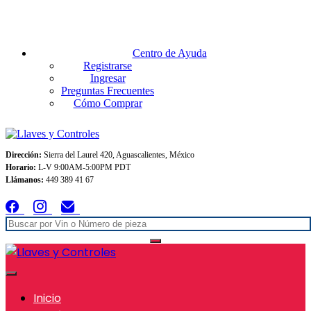
Envios GRATIS A TODO MEXICO en pedidos superiores $999
Centro de Ayuda
Registrarse
Ingresar
Preguntas Frecuentes
Cómo Comprar
Dirección:
Sierra del Laurel 420, Aguascalientes, México
Horario:
L-V 9:00AM-5:00PM PDT
Llámanos:
449 389 41 67
Inicio