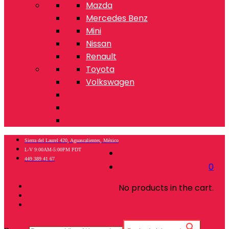
Mazda
Mercedes Benz
Mini
Nissan
Renault
Toyota
Volkswagen
Sierra del Laurel 420, Aguascalientes, México
L-V 9:00AM-5:00PM PDT
449 389 41 67
0
No products in the cart.