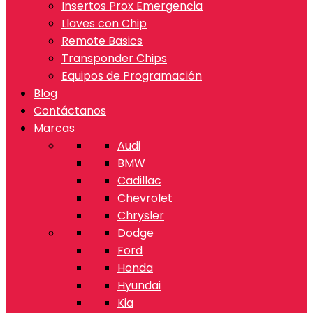
Insertos Prox Emergencia
Llaves con Chip
Remote Basics
Transponder Chips
Equipos de Programación
Blog
Contáctanos
Marcas
Audi
BMW
Cadillac
Chevrolet
Chrysler
Dodge
Ford
Honda
Hyundai
Kia