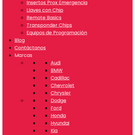
Insertos Prox Emergencia
Llaves con Chip
Remote Basics
Transponder Chips
Equipos de Programación
Blog
Contáctanos
Marcas
Audi
BMW
Cadillac
Chevrolet
Chrysler
Dodge
Ford
Honda
Hyundai
Kia