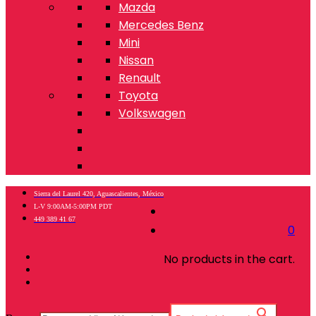
Mazda
Mercedes Benz
Mini
Nissan
Renault
Toyota
Volkswagen
Sierra del Laurel 420, Aguascalientes, México
L-V 9:00AM-5:00PM PDT
449 389 41 67
0
No products in the cart.