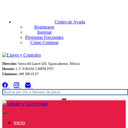
Envios GRATIS A TODO MEXICO en pedidos superiores $999
Centro de Ayuda
Registrarse
Ingresar
Preguntas Frecuentes
Cómo Comprar
Dirección:
Sierra del Laurel 420, Aguascalientes, México
Horario:
L-V 9:00AM-5:00PM PDT
Llámanos:
449 389 41 67
Inicio