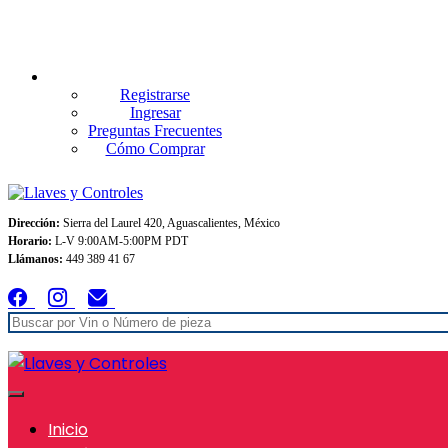
Envios GRATIS A TODO MEXICO en pedidos superiores $999
Registrarse
Ingresar
Preguntas Frecuentes
Cómo Comprar
Dirección:
Sierra del Laurel 420, Aguascalientes, México
Horario:
L-V 9:00AM-5:00PM PDT
Llámanos:
449 389 41 67
Inicio