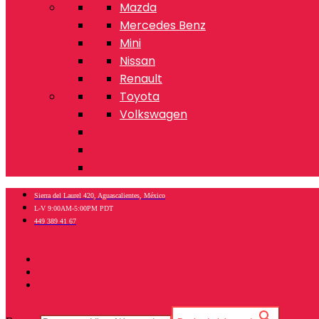
Mazda
Mercedes Benz
Mini
Nissan
Renault
Toyota
Volkswagen
Sierra del Laurel 420, Aguascalientes, México
L-V 9:00AM-5:00PM PDT
449 389 41 67