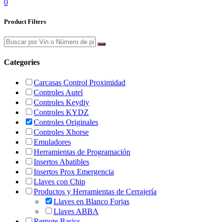
0
Product Filters
Categories
Carcasas Control Proximidad
Controles Autel
Controles Keydiy
Controles KYDZ
Controles Originales
Controles Xhorse
Emuladores
Herramientas de Programación
Insertos Abatibles
Insertos Prox Emergencia
Llaves con Chip
Productos y Herramientas de Cerrajería
Llaves en Blanco Forjas
Llaves ABBA
Remote Basics