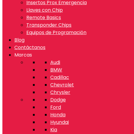
Insertos Prox Emergencia
Llaves con Chip
Remote Basics
Transponder Chips
Equipos de Programación
Blog
Contáctanos
Marcas
Audi
BMW
Cadillac
Chevrolet
Chrysler
Dodge
Ford
Honda
Hyundai
Kia