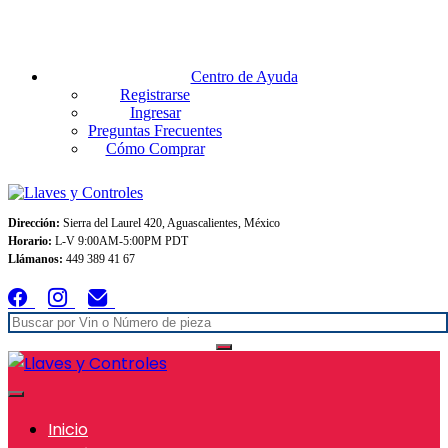
Envios GRATIS A TODO MEXICO en pedidos superiores $999
Centro de Ayuda
Registrarse
Ingresar
Preguntas Frecuentes
Cómo Comprar
Dirección:
Sierra del Laurel 420, Aguascalientes, México
Horario:
L-V 9:00AM-5:00PM PDT
Llámanos:
449 389 41 67
Inicio