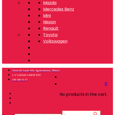
Mazda
Mercedes Benz
Mini
Nissan
Renault
Toyota
Volkswagen
Sierra del Laurel 420, Aguascalientes, México
L-V 9:00AM-5:00PM PDT
449 389 41 67
0
No products in the cart.