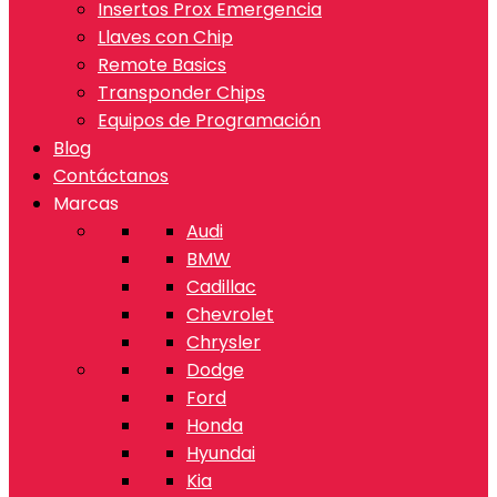
Insertos Prox Emergencia
Llaves con Chip
Remote Basics
Transponder Chips
Equipos de Programación
Blog
Contáctanos
Marcas
Audi
BMW
Cadillac
Chevrolet
Chrysler
Dodge
Ford
Honda
Hyundai
Kia