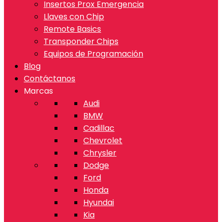
Insertos Prox Emergencia
Llaves con Chip
Remote Basics
Transponder Chips
Equipos de Programación
Blog
Contáctanos
Marcas
Audi
BMW
Cadillac
Chevrolet
Chrysler
Dodge
Ford
Honda
Hyundai
Kia