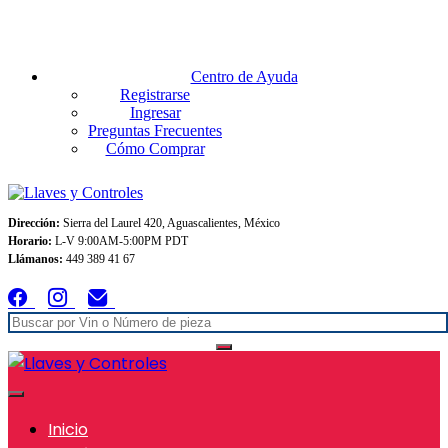
Envios GRATIS A TODO MEXICO en pedidos superiores $999
Centro de Ayuda
Registrarse
Ingresar
Preguntas Frecuentes
Cómo Comprar
Dirección:
Sierra del Laurel 420, Aguascalientes, México
Horario:
L-V 9:00AM-5:00PM PDT
Llámanos:
449 389 41 67
Inicio