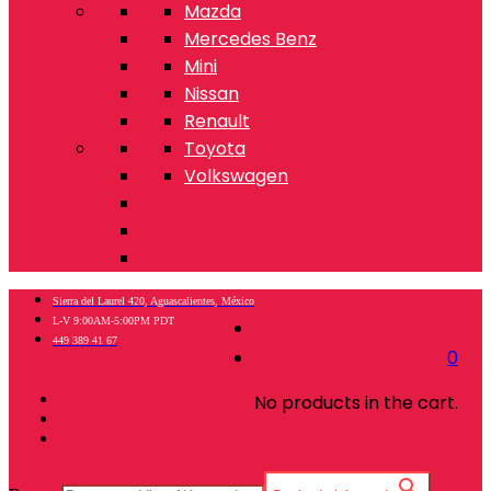
Mazda
Mercedes Benz
Mini
Nissan
Renault
Toyota
Volkswagen
Sierra del Laurel 420, Aguascalientes, México
L-V 9:00AM-5:00PM PDT
449 389 41 67
0
No products in the cart.