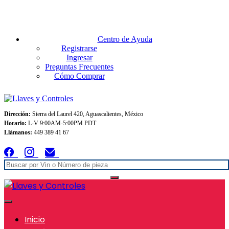
Envios GRATIS A TODO MEXICO en pedidos superiores $999
Centro de Ayuda
Registrarse
Ingresar
Preguntas Frecuentes
Cómo Comprar
Dirección:
Sierra del Laurel 420, Aguascalientes, México
Horario:
L-V 9:00AM-5:00PM PDT
Llámanos:
449 389 41 67
Inicio