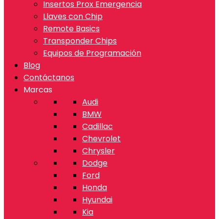
Insertos Prox Emergencia
Llaves con Chip
Remote Basics
Transponder Chips
Equipos de Programación
Blog
Contáctanos
Marcas
Audi
BMW
Cadillac
Chevrolet
Chrysler
Dodge
Ford
Honda
Hyundai
Kia