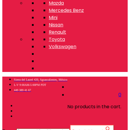
Mazda
Mercedes Benz
Mini
Nissan
Renault
Toyota
Volkswagen
Sierra del Laurel 420, Aguascalientes, México
L-V 9:00AM-5:00PM PDT
449 389 41 67
0
No products in the cart.