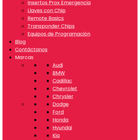
Insertos Prox Emergencia
Llaves con Chip
Remote Basics
Transponder Chips
Equipos de Programación
Blog
Contáctanos
Marcas
Audi
BMW
Cadillac
Chevrolet
Chrysler
Dodge
Ford
Honda
Hyundai
Kia