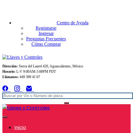
Envios GRATIS A TODO MEXICO en pedidos superiores $999
Centro de Ayuda
Registrarse
Ingresar
Preguntas Frecuentes
Cómo Comprar
Dirección:
Sierra del Laurel 420, Aguascalientes, México
Horario:
L-V 9:00AM-5:00PM PDT
Llámanos:
449 389 41 67
Inicio