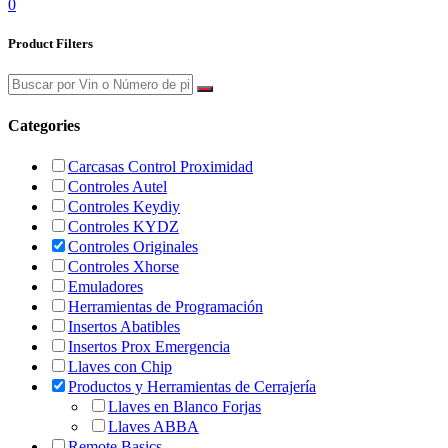
0
Product Filters
Categories
Carcasas Control Proximidad
Controles Autel
Controles Keydiy
Controles KYDZ
Controles Originales
Controles Xhorse
Emuladores
Herramientas de Programación
Insertos Abatibles
Insertos Prox Emergencia
Llaves con Chip
Productos y Herramientas de Cerrajería
Llaves en Blanco Forjas
Llaves ABBA
Remote Basics