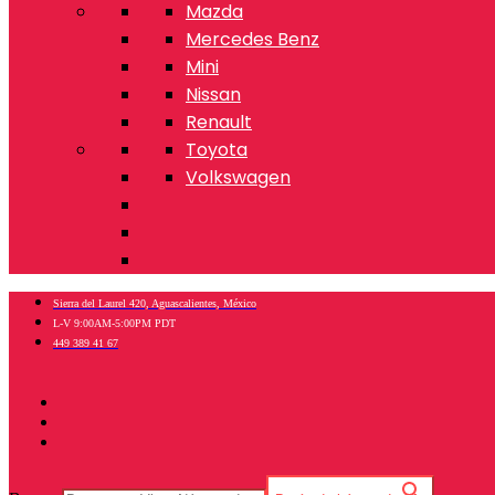
Mazda
Mercedes Benz
Mini
Nissan
Renault
Toyota
Volkswagen
Sierra del Laurel 420, Aguascalientes, México
L-V 9:00AM-5:00PM PDT
449 389 41 67