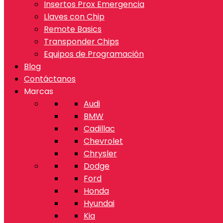
Insertos Prox Emergencia
Llaves con Chip
Remote Basics
Transponder Chips
Equipos de Programación
Blog
Contáctanos
Marcas
Audi
BMW
Cadillac
Chevrolet
Chrysler
Dodge
Ford
Honda
Hyundai
Kia