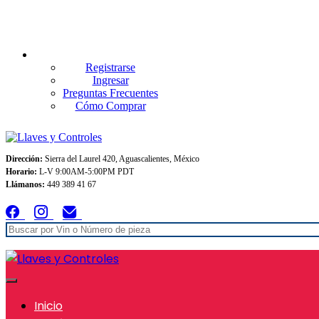
Envios GRATIS A TODO MEXICO en pedidos superiores $999
Registrarse
Ingresar
Preguntas Frecuentes
Cómo Comprar
Dirección:
Sierra del Laurel 420, Aguascalientes, México
Horario:
L-V 9:00AM-5:00PM PDT
Llámanos:
449 389 41 67
Inicio