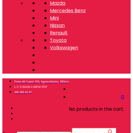
Mazda
Mercedes Benz
Mini
Nissan
Renault
Toyota
Volkswagen
Sierra del Laurel 420, Aguascalientes, México
L-V 9:00AM-5:00PM PDT
449 389 41 67
0
No products in the cart.