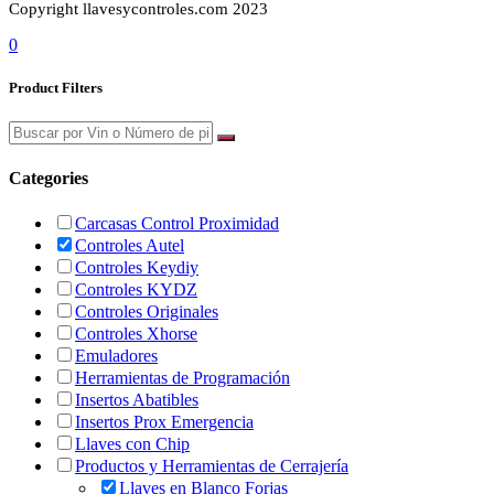
Copyright llavesycontroles.com 2023
0
Product Filters
Categories
Carcasas Control Proximidad
Controles Autel
Controles Keydiy
Controles KYDZ
Controles Originales
Controles Xhorse
Emuladores
Herramientas de Programación
Insertos Abatibles
Insertos Prox Emergencia
Llaves con Chip
Productos y Herramientas de Cerrajería
Llaves en Blanco Forjas