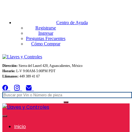
Envios GRATIS A TODO MEXICO en pedidos superiores $999
Centro de Ayuda
Registrarse
Ingresar
Preguntas Frecuentes
Cómo Comprar
Dirección:
Sierra del Laurel 420, Aguascalientes, México
Horario:
L-V 9:00AM-5:00PM PDT
Llámanos:
449 389 41 67
Inicio