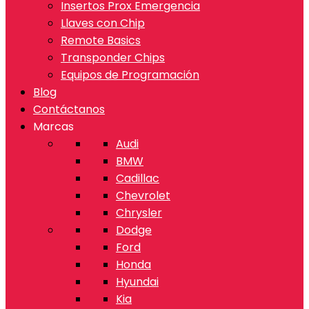
Insertos Prox Emergencia
Llaves con Chip
Remote Basics
Transponder Chips
Equipos de Programación
Blog
Contáctanos
Marcas
Audi
BMW
Cadillac
Chevrolet
Chrysler
Dodge
Ford
Honda
Hyundai
Kia