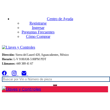
Envios GRATIS A TODO MEXICO en pedidos superiores $999
Centro de Ayuda
Registrarse
Ingresar
Preguntas Frecuentes
Cómo Comprar
Dirección:
Sierra del Laurel 420, Aguascalientes, México
Horario:
L-V 9:00AM-5:00PM PDT
Llámanos:
449 389 41 67
Inicio
Conócenos