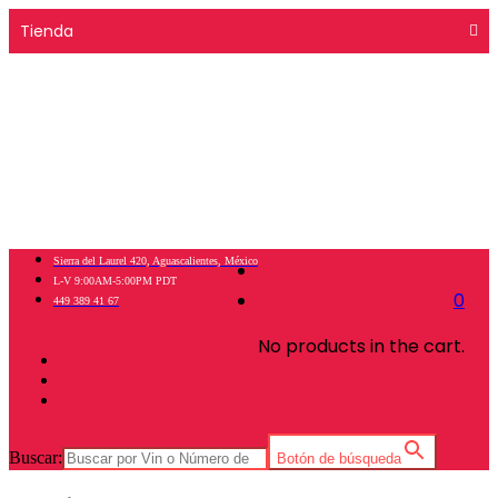
Tienda
Categorías
Blog
Contáctanos
Marcas
Sierra del Laurel 420, Aguascalientes, México
L-V 9:00AM-5:00PM PDT
0
449 389 41 67
No products in the cart.
Buscar:
Botón de búsqueda