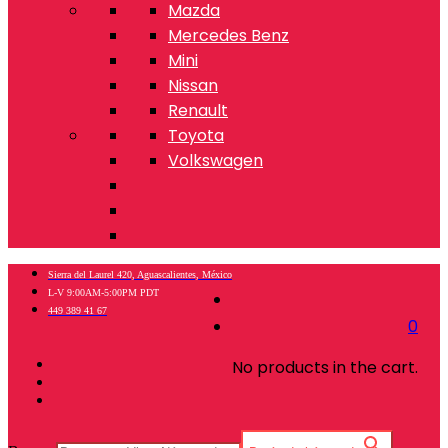
Mazda
Mercedes Benz
Mini
Nissan
Renault
Toyota
Volkswagen
Sierra del Laurel 420, Aguascalientes, México
L-V 9:00AM-5:00PM PDT
449 389 41 67
0
No products in the cart.