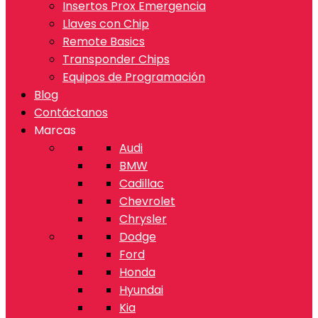
Insertos Prox Emergencia
Llaves con Chip
Remote Basics
Transponder Chips
Equipos de Programación
Blog
Contáctanos
Marcas
Audi
BMW
Cadillac
Chevrolet
Chrysler
Dodge
Ford
Honda
Hyundai
Kia