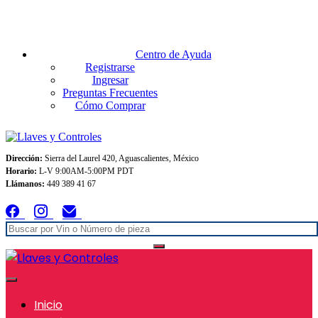
Envios GRATIS A TODO MEXICO en pedidos superiores $999
Centro de Ayuda
Registrarse
Ingresar
Preguntas Frecuentes
Cómo Comprar
Dirección:
Sierra del Laurel 420, Aguascalientes, México
Horario:
L-V 9:00AM-5:00PM PDT
Llámanos:
449 389 41 67
Inicio