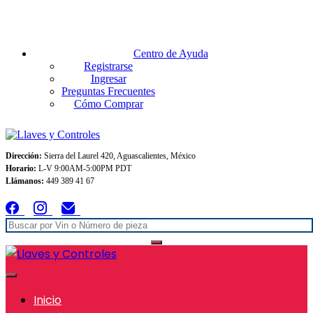
Envios GRATIS A TODO MEXICO en pedidos superiores $999
Centro de Ayuda
Registrarse
Ingresar
Preguntas Frecuentes
Cómo Comprar
Dirección:
Sierra del Laurel 420, Aguascalientes, México
Horario:
L-V 9:00AM-5:00PM PDT
Llámanos:
449 389 41 67
Inicio