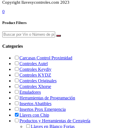
Copyright llavesycontroles.com 2023
0
Product Filters
Categories
Carcasas Control Proximidad
Controles Autel
Controles Keydiy
Controles KYDZ
Controles Originales
Controles Xhorse
Emuladores
Herramientas de Programación
Insertos Abatibles
Insertos Prox Emergencia
Llaves con Chip
Productos y Herramientas de Cerrajería
Llaves en Blanco Forjas