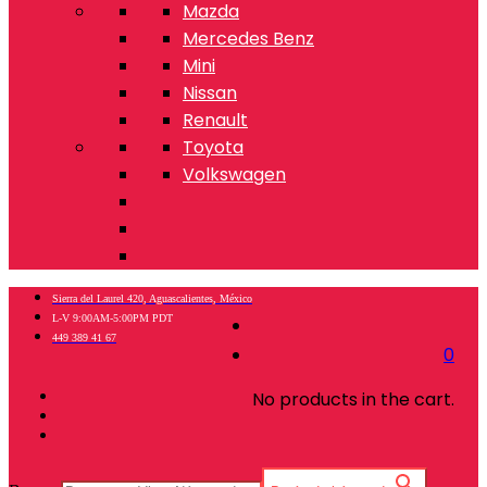
Mazda
Mercedes Benz
Mini
Nissan
Renault
Toyota
Volkswagen
Sierra del Laurel 420, Aguascalientes, México
L-V 9:00AM-5:00PM PDT
449 389 41 67
0
No products in the cart.