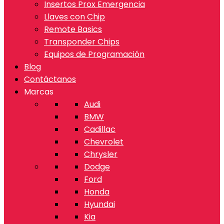
Insertos Prox Emergencia
Llaves con Chip
Remote Basics
Transponder Chips
Equipos de Programación
Blog
Contáctanos
Marcas
Audi
BMW
Cadillac
Chevrolet
Chrysler
Dodge
Ford
Honda
Hyundai
Kia