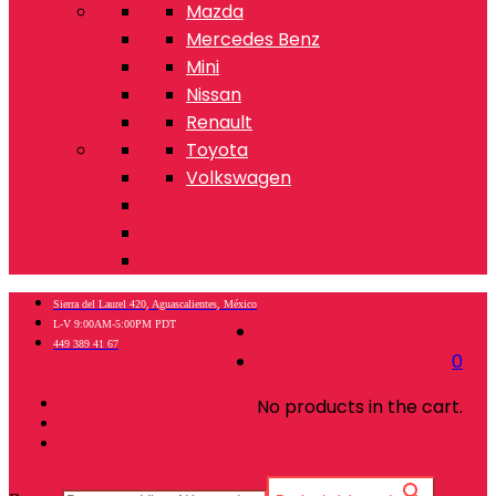
Mazda
Mercedes Benz
Mini
Nissan
Renault
Toyota
Volkswagen
Sierra del Laurel 420, Aguascalientes, México
L-V 9:00AM-5:00PM PDT
449 389 41 67
0
No products in the cart.