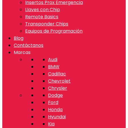
Insertos Prox Emergencia
Llaves con Chip
Remote Basics
Transponder Chips
Equipos de Programación
Blog
Contáctanos
Marcas
Audi
BMW
Cadillac
Chevrolet
Chrysler
Dodge
Ford
Honda
Hyundai
Kia