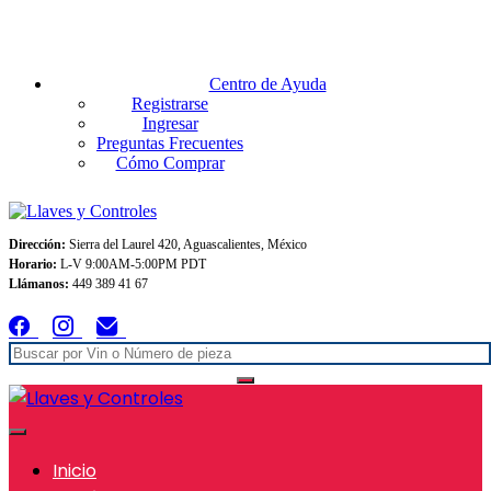
Envios GRATIS A TODO MEXICO en pedidos superiores $999
Centro de Ayuda
Registrarse
Ingresar
Preguntas Frecuentes
Cómo Comprar
Dirección:
Sierra del Laurel 420, Aguascalientes, México
Horario:
L-V 9:00AM-5:00PM PDT
Llámanos:
449 389 41 67
Inicio