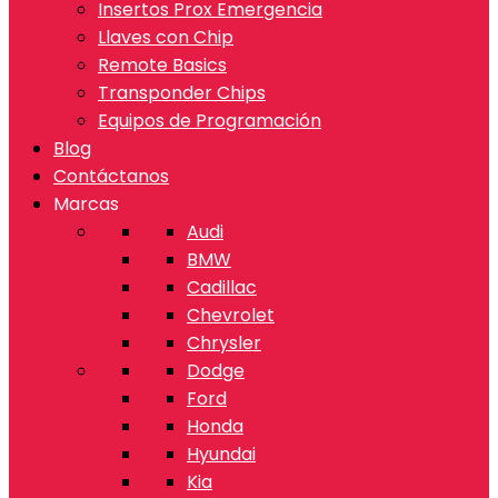
Insertos Prox Emergencia
Llaves con Chip
Remote Basics
Transponder Chips
Equipos de Programación
Blog
Contáctanos
Marcas
Audi
BMW
Cadillac
Chevrolet
Chrysler
Dodge
Ford
Honda
Hyundai
Kia