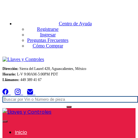
Envios GRATIS A TODO MEXICO en pedidos superiores $999
Centro de Ayuda
Registrarse
Ingresar
Preguntas Frecuentes
Cómo Comprar
Dirección:
Sierra del Laurel 420, Aguascalientes, México
Horario:
L-V 9:00AM-5:00PM PDT
Llámanos:
449 389 41 67
Inicio