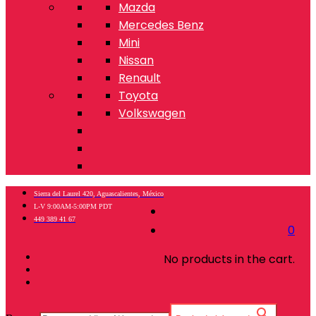
Mazda
Mercedes Benz
Mini
Nissan
Renault
Toyota
Volkswagen
Sierra del Laurel 420, Aguascalientes, México
L-V 9:00AM-5:00PM PDT
449 389 41 67
0
No products in the cart.