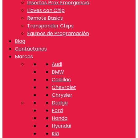
Insertos Prox Emergencia
Llaves con Chip
Remote Basics
Transponder Chips
Equipos de Programación
Blog
Contáctanos
Marcas
Audi
BMW
Cadillac
Chevrolet
Chrysler
Dodge
Ford
Honda
Hyundai
Kia