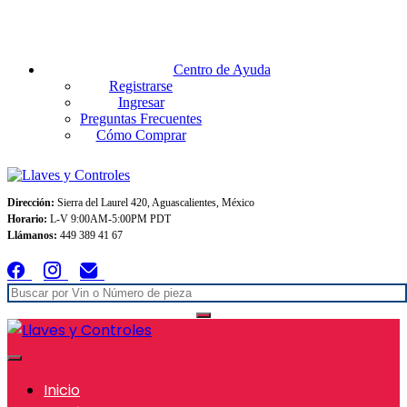
Envios GRATIS A TODO MEXICO en pedidos superiores $999
Centro de Ayuda
Registrarse
Ingresar
Preguntas Frecuentes
Cómo Comprar
Dirección:
Sierra del Laurel 420, Aguascalientes, México
Horario:
L-V 9:00AM-5:00PM PDT
Llámanos:
449 389 41 67
Inicio