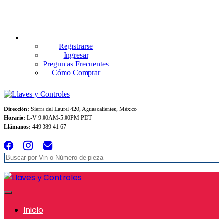
Envios GRATIS A TODO MEXICO en pedidos superiores $999
Registrarse
Ingresar
Preguntas Frecuentes
Cómo Comprar
Dirección:
Sierra del Laurel 420, Aguascalientes, México
Horario:
L-V 9:00AM-5:00PM PDT
Llámanos:
449 389 41 67
Inicio