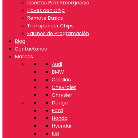
Insertos Prox Emergencia
Llaves con Chip
Remote Basics
Transponder Chips
Equipos de Programación
Blog
Contáctanos
Marcas
Audi
BMW
Cadillac
Chevrolet
Chrysler
Dodge
Ford
Honda
Hyundai
Kia