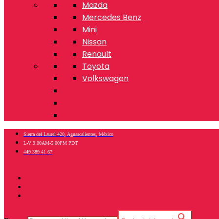
Mazda
Mercedes Benz
Mini
Nissan
Renault
Toyota
Volkswagen
Sierra del Laurel 420, Aguascalientes, México
L-V 9:00AM-5:00PM PDT
449 389 41 67