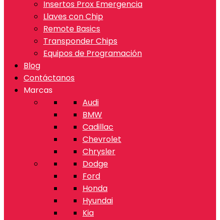
Insertos Prox Emergencia
Llaves con Chip
Remote Basics
Transponder Chips
Equipos de Programación
Blog
Contáctanos
Marcas
Audi
BMW
Cadillac
Chevrolet
Chrysler
Dodge
Ford
Honda
Hyundai
Kia