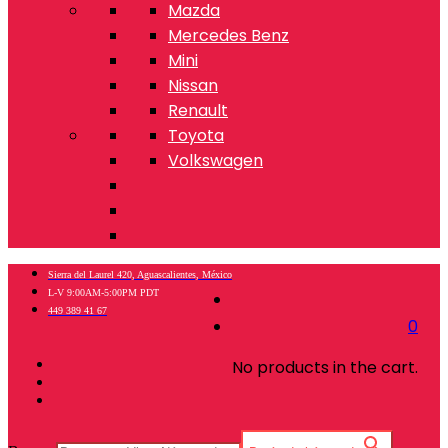
Mazda
Mercedes Benz
Mini
Nissan
Renault
Toyota
Volkswagen
Sierra del Laurel 420, Aguascalientes, México
L-V 9:00AM-5:00PM PDT
449 389 41 67
0
No products in the cart.