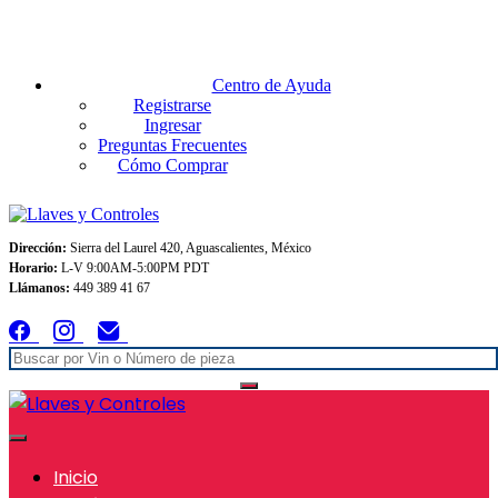
Envios GRATIS A TODO MEXICO en pedidos superiores $999
Centro de Ayuda
Registrarse
Ingresar
Preguntas Frecuentes
Cómo Comprar
Dirección:
Sierra del Laurel 420, Aguascalientes, México
Horario:
L-V 9:00AM-5:00PM PDT
Llámanos:
449 389 41 67
Inicio