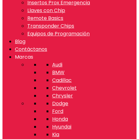
Insertos Prox Emergencia
Llaves con Chip
Remote Basics
Transponder Chips
Equipos de Programación
Blog
Contáctanos
Marcas
Audi
BMW
Cadillac
Chevrolet
Chrysler
Dodge
Ford
Honda
Hyundai
Kia