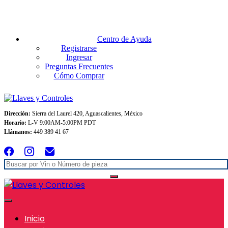
Envios GRATIS A TODO MEXICO en pedidos superiores $999
Centro de Ayuda
Registrarse
Ingresar
Preguntas Frecuentes
Cómo Comprar
Dirección:
Sierra del Laurel 420, Aguascalientes, México
Horario:
L-V 9:00AM-5:00PM PDT
Llámanos:
449 389 41 67
Inicio