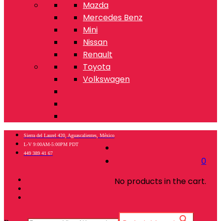
Mazda
Mercedes Benz
Mini
Nissan
Renault
Toyota
Volkswagen
Sierra del Laurel 420, Aguascalientes, México
L-V 9:00AM-5:00PM PDT
449 389 41 67
0
No products in the cart.