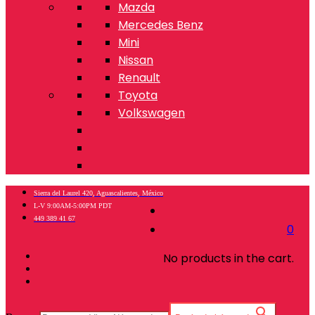
Mazda
Mercedes Benz
Mini
Nissan
Renault
Toyota
Volkswagen
Sierra del Laurel 420, Aguascalientes, México
L-V 9:00AM-5:00PM PDT
449 389 41 67
0
No products in the cart.