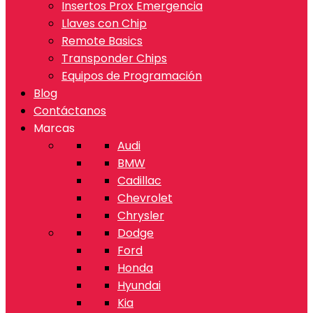
Insertos Prox Emergencia
Llaves con Chip
Remote Basics
Transponder Chips
Equipos de Programación
Blog
Contáctanos
Marcas
Audi
BMW
Cadillac
Chevrolet
Chrysler
Dodge
Ford
Honda
Hyundai
Kia