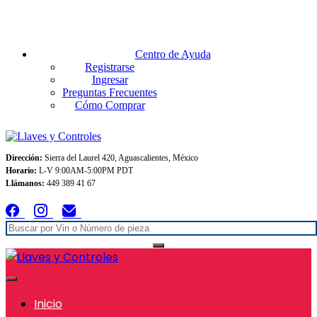
Envios GRATIS A TODO MEXICO en pedidos superiores $999
Centro de Ayuda
Registrarse
Ingresar
Preguntas Frecuentes
Cómo Comprar
Dirección:
Sierra del Laurel 420, Aguascalientes, México
Horario:
L-V 9:00AM-5:00PM PDT
Llámanos:
449 389 41 67
Inicio