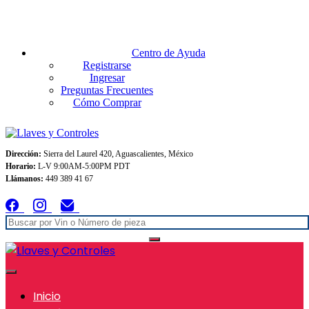
Envios GRATIS A TODO MEXICO en pedidos superiores $999
Centro de Ayuda
Registrarse
Ingresar
Preguntas Frecuentes
Cómo Comprar
Dirección:
Sierra del Laurel 420, Aguascalientes, México
Horario:
L-V 9:00AM-5:00PM PDT
Llámanos:
449 389 41 67
Inicio