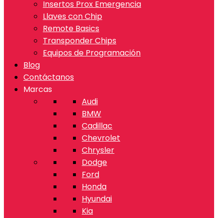
Insertos Prox Emergencia
Llaves con Chip
Remote Basics
Transponder Chips
Equipos de Programación
Blog
Contáctanos
Marcas
Audi
BMW
Cadillac
Chevrolet
Chrysler
Dodge
Ford
Honda
Hyundai
Kia