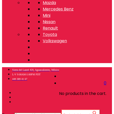
Mazda
Mercedes Benz
Mini
Nissan
Renault
Toyota
Volkswagen
Sierra del Laurel 420, Aguascalientes, México
L-V 9:00AM-5:00PM PDT
449 389 41 67
0
No products in the cart.