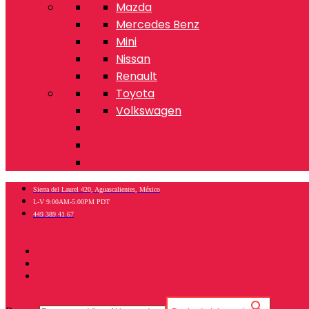
Mazda
Mercedes Benz
Mini
Nissan
Renault
Toyota
Volkswagen
Sierra del Laurel 420, Aguascalientes, México
L-V 9:00AM-5:00PM PDT
449 389 41 67