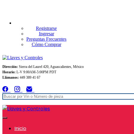
Envios GRATIS A TODO MEXICO en pedidos superiores $999
Registrarse
Ingresar
Preguntas Frecuentes
Cómo Comprar
Dirección:
Sierra del Laurel 420, Aguascalientes, México
Horario:
L-V 9:00AM-5:00PM PDT
Llámanos:
449 389 41 67
Inicio