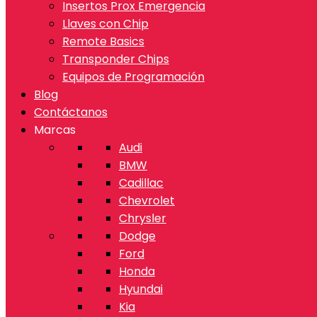
Insertos Prox Emergencia
Llaves con Chip
Remote Basics
Transponder Chips
Equipos de Programación
Blog
Contáctanos
Marcas
Audi
BMW
Cadillac
Chevrolet
Chrysler
Dodge
Ford
Honda
Hyundai
Kia