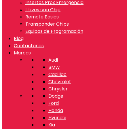
Insertos Prox Emergencia
Llaves con Chip
Remote Basics
Transponder Chips
Equipos de Programación
Blog
Contáctanos
Marcas
Audi
BMW
Cadillac
Chevrolet
Chrysler
Dodge
Ford
Honda
Hyundai
Kia