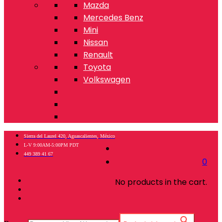
Mazda
Mercedes Benz
Mini
Nissan
Renault
Toyota
Volkswagen
Sierra del Laurel 420, Aguascalientes, México
L-V 9:00AM-5:00PM PDT
449 389 41 67
0
No products in the cart.