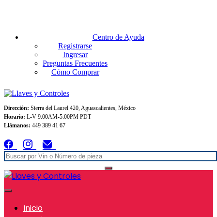
Envios GRATIS A TODO MEXICO en pedidos superiores $999
Centro de Ayuda
Registrarse
Ingresar
Preguntas Frecuentes
Cómo Comprar
Dirección:
Sierra del Laurel 420, Aguascalientes, México
Horario:
L-V 9:00AM-5:00PM PDT
Llámanos:
449 389 41 67
Inicio