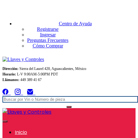
Envios GRATIS A TODO MEXICO en pedidos superiores $999
Centro de Ayuda
Registrarse
Ingresar
Preguntas Frecuentes
Cómo Comprar
Dirección:
Sierra del Laurel 420, Aguascalientes, México
Horario:
L-V 9:00AM-5:00PM PDT
Llámanos:
449 389 41 67
Inicio