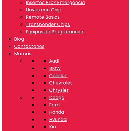
Insertos Prox Emergencia
Llaves con Chip
Remote Basics
Transponder Chips
Equipos de Programación
Blog
Contáctanos
Marcas
Audi
BMW
Cadillac
Chevrolet
Chrysler
Dodge
Ford
Honda
Hyundai
Kia