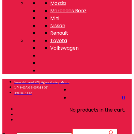
Mazda
Mercedes Benz
Mini
Nissan
Renault
Toyota
Volkswagen
Sierra del Laurel 420, Aguascalientes, México
L-V 9:00AM-5:00PM PDT
449 389 41 67
0
No products in the cart.