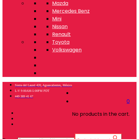
Mazda
Mercedes Benz
Mini
Nissan
Renault
Toyota
Volkswagen
Sierra del Laurel 420, Aguascalientes, México
L-V 9:00AM-5:00PM PDT
449 389 41 67
0
No products in the cart.