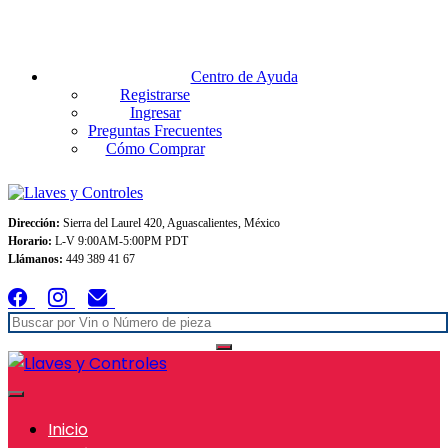
Envios GRATIS A TODO MEXICO en pedidos superiores $999
Centro de Ayuda
Registrarse
Ingresar
Preguntas Frecuentes
Cómo Comprar
Dirección:
Sierra del Laurel 420, Aguascalientes, México
Horario:
L-V 9:00AM-5:00PM PDT
Llámanos:
449 389 41 67
Inicio