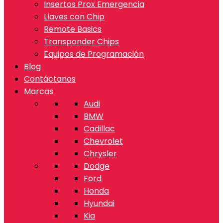
Insertos Prox Emergencia
Llaves con Chip
Remote Basics
Transponder Chips
Equipos de Programación
Blog
Contáctanos
Marcas
Audi
BMW
Cadillac
Chevrolet
Chrysler
Dodge
Ford
Honda
Hyundai
Kia