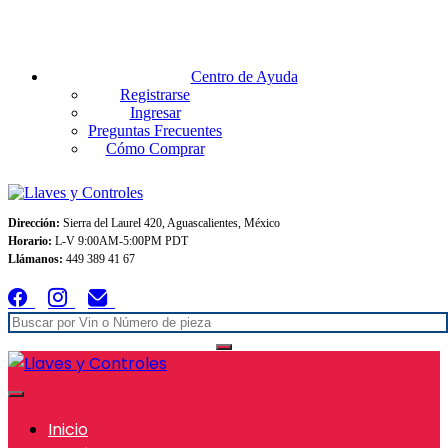
Envios GRATIS A TODO MEXICO en pedidos superiores $999
Centro de Ayuda
Registrarse
Ingresar
Preguntas Frecuentes
Cómo Comprar
Dirección:
Sierra del Laurel 420, Aguascalientes, México
Horario:
L-V 9:00AM-5:00PM PDT
Llámanos:
449 389 41 67
Inicio