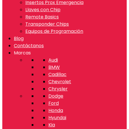
Insertos Prox Emergencia
Llaves con Chip
Remote Basics
Transponder Chips
Equipos de Programación
Blog
Contáctanos
Marcas
Audi
BMW
Cadillac
Chevrolet
Chrysler
Dodge
Ford
Honda
Hyundai
Kia