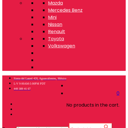
Mazda
Mercedes Benz
Mini
Nissan
Renault
Toyota
Volkswagen
Sierra del Laurel 420, Aguascalientes, México
L-V 9:00AM-5:00PM PDT
449 389 41 67
0
No products in the cart.