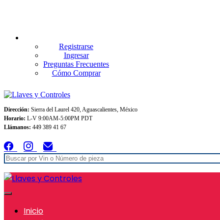
Envios GRATIS A TODO MEXICO en pedidos superiores $999
Registrarse
Ingresar
Preguntas Frecuentes
Cómo Comprar
Dirección:
Sierra del Laurel 420, Aguascalientes, México
Horario:
L-V 9:00AM-5:00PM PDT
Llámanos:
449 389 41 67
Inicio