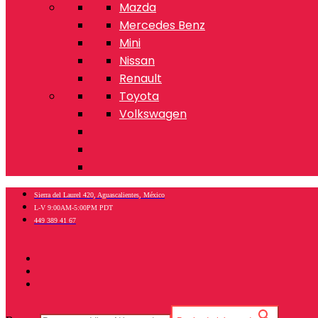
Mazda
Mercedes Benz
Mini
Nissan
Renault
Toyota
Volkswagen
Sierra del Laurel 420, Aguascalientes, México
L-V 9:00AM-5:00PM PDT
449 389 41 67