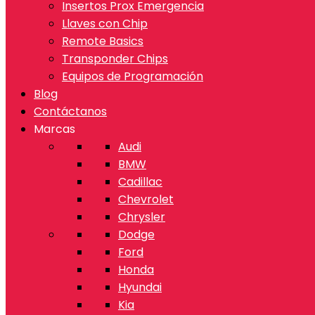
Insertos Prox Emergencia
Llaves con Chip
Remote Basics
Transponder Chips
Equipos de Programación
Blog
Contáctanos
Marcas
Audi
BMW
Cadillac
Chevrolet
Chrysler
Dodge
Ford
Honda
Hyundai
Kia