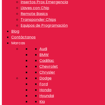
Insertos Prox Emergencia
Llaves con Chip
Remote Basics
Transponder Chips
Equipos de Programación
Blog
Contáctanos
Marcas
Audi
BMW
Cadillac
Chevrolet
Chrysler
Dodge
Ford
Honda
Hyundai
Kia