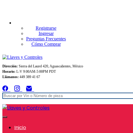
Envios GRATIS A TODO MEXICO en pedidos superiores $999
Registrarse
Ingresar
Preguntas Frecuentes
Cómo Comprar
Dirección:
Sierra del Laurel 420, Aguascalientes, México
Horario:
L-V 9:00AM-5:00PM PDT
Llámanos:
449 389 41 67
Inicio