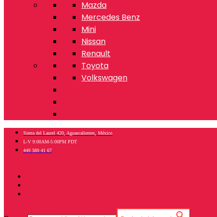
Mazda
Mercedes Benz
Mini
Nissan
Renault
Toyota
Volkswagen
Sierra del Laurel 420, Aguascalientes, México
L-V 9:00AM-5:00PM PDT
449 389 41 67