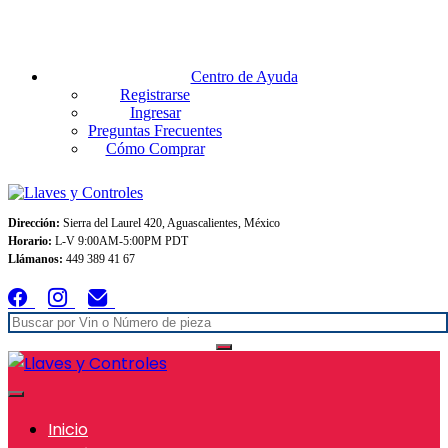
Envios GRATIS A TODO MEXICO en pedidos superiores $999
Centro de Ayuda
Registrarse
Ingresar
Preguntas Frecuentes
Cómo Comprar
Dirección:
Sierra del Laurel 420, Aguascalientes, México
Horario:
L-V 9:00AM-5:00PM PDT
Llámanos:
449 389 41 67
Inicio