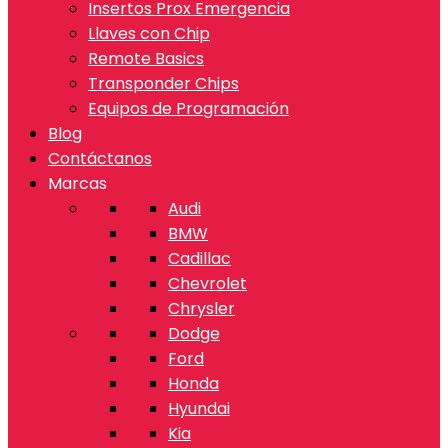
Insertos Prox Emergencia
Llaves con Chip
Remote Basics
Transponder Chips
Equipos de Programación
Blog
Contáctanos
Marcas
Audi
BMW
Cadillac
Chevrolet
Chrysler
Dodge
Ford
Honda
Hyundai
Kia