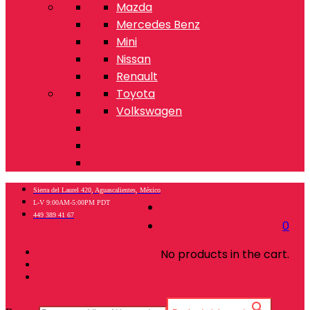
Mazda
Mercedes Benz
Mini
Nissan
Renault
Toyota
Volkswagen
Sierra del Laurel 420, Aguascalientes, México
L-V 9:00AM-5:00PM PDT
449 389 41 67
0
No products in the cart.