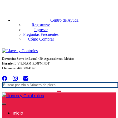
Envios GRATIS A TODO MEXICO en pedidos superiores $999
Centro de Ayuda
Registrarse
Ingresar
Preguntas Frecuentes
Cómo Comprar
Dirección:
Sierra del Laurel 420, Aguascalientes, México
Horario:
L-V 9:00AM-5:00PM PDT
Llámanos:
449 389 41 67
Inicio