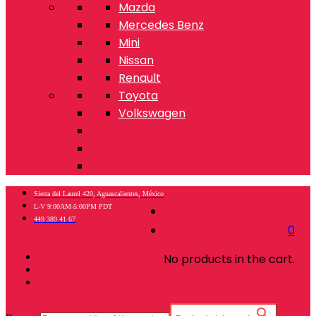
Mazda
Mercedes Benz
Mini
Nissan
Renault
Toyota
Volkswagen
Sierra del Laurel 420, Aguascalientes, México
L-V 9:00AM-5:00PM PDT
449 389 41 67
0
No products in the cart.