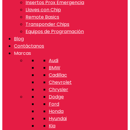
Insertos Prox Emergencia
Llaves con Chip
Remote Basics
Transponder Chips
Equipos de Programación
Blog
Contáctanos
Marcas
Audi
BMW
Cadillac
Chevrolet
Chrysler
Dodge
Ford
Honda
Hyundai
Kia