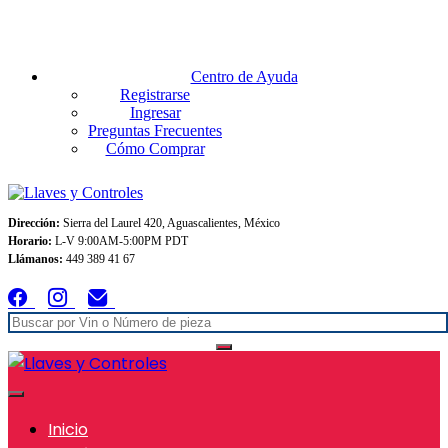
Envios GRATIS A TODO MEXICO en pedidos superiores $999
Centro de Ayuda
Registrarse
Ingresar
Preguntas Frecuentes
Cómo Comprar
Dirección:
Sierra del Laurel 420, Aguascalientes, México
Horario:
L-V 9:00AM-5:00PM PDT
Llámanos:
449 389 41 67
Inicio