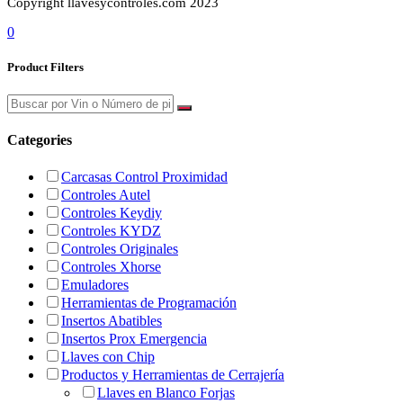
Copyright llavesycontroles.com 2023
0
Product Filters
Categories
Carcasas Control Proximidad
Controles Autel
Controles Keydiy
Controles KYDZ
Controles Originales
Controles Xhorse
Emuladores
Herramientas de Programación
Insertos Abatibles
Insertos Prox Emergencia
Llaves con Chip
Productos y Herramientas de Cerrajería
Llaves en Blanco Forjas