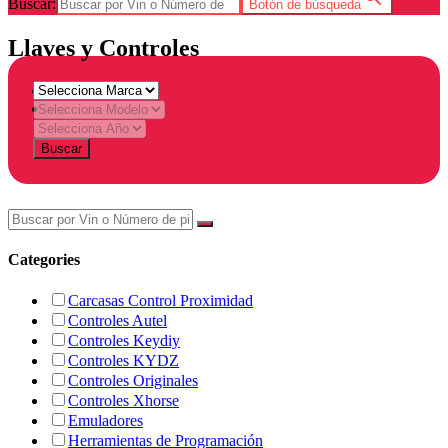
Buscar:
Botón de búsqueda
Llaves y Controles
Home
Products tagged “Autorización Yamaha Lectura Pin Wireless
(5 veces al día)”
Buscar
Categories
Carcasas Control Proximidad
Controles Autel
Controles Keydiy
Controles KYDZ
Controles Originales
Controles Xhorse
Emuladores
Herramientas de Programación