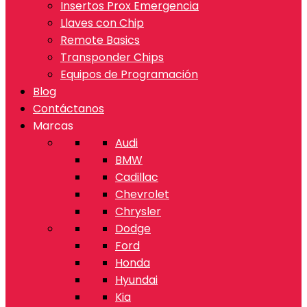
Insertos Prox Emergencia
Llaves con Chip
Remote Basics
Transponder Chips
Equipos de Programación
Blog
Contáctanos
Marcas
Audi
BMW
Cadillac
Chevrolet
Chrysler
Dodge
Ford
Honda
Hyundai
Kia