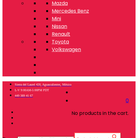
Mazda
Mercedes Benz
Mini
Nissan
Renault
Toyota
Volkswagen
Sierra del Laurel 420, Aguascalientes, México
L-V 9:00AM-5:00PM PDT
449 389 41 67
0
No products in the cart.