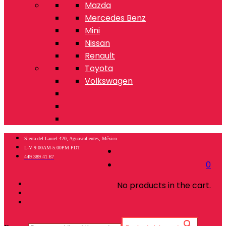
Mazda
Mercedes Benz
Mini
Nissan
Renault
Toyota
Volkswagen
Sierra del Laurel 420, Aguascalientes, México
L-V 9:00AM-5:00PM PDT
449 389 41 67
0
No products in the cart.