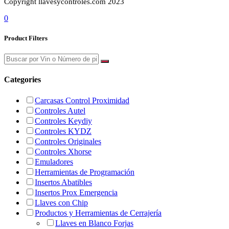
Copyright llavesycontroles.com 2023
0
Product Filters
Categories
Carcasas Control Proximidad
Controles Autel
Controles Keydiy
Controles KYDZ
Controles Originales
Controles Xhorse
Emuladores
Herramientas de Programación
Insertos Abatibles
Insertos Prox Emergencia
Llaves con Chip
Productos y Herramientas de Cerrajería
Llaves en Blanco Forjas