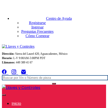
Envios GRATIS A TODO MEXICO en pedidos superiores $999
Centro de Ayuda
Registrarse
Ingresar
Preguntas Frecuentes
Cómo Comprar
Dirección:
Sierra del Laurel 420, Aguascalientes, México
Horario:
L-V 9:00AM-5:00PM PDT
Llámanos:
449 389 41 67
Inicio