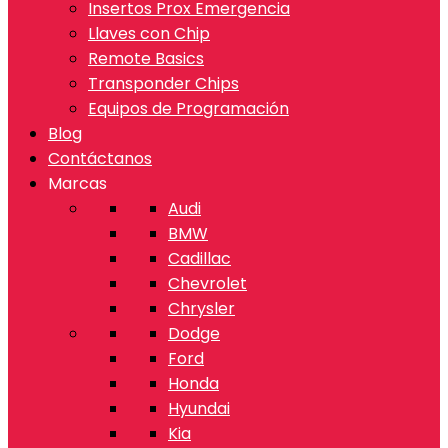
Insertos Prox Emergencia
Llaves con Chip
Remote Basics
Transponder Chips
Equipos de Programación
Blog
Contáctanos
Marcas
Audi
BMW
Cadillac
Chevrolet
Chrysler
Dodge
Ford
Honda
Hyundai
Kia