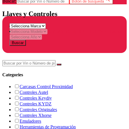
Buscar:
Botón de búsqueda
Llaves y Controles
Home
Products tagged “Control Sin Chip XKHY01EN 4 Botones
Llavero”
Buscar
Categories
Carcasas Control Proximidad
Controles Autel
Controles Keydiy
Controles KYDZ
Controles Originales
Controles Xhorse
Emuladores
Herramientas de Programación