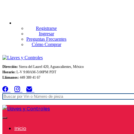
Envios GRATIS A TODO MEXICO en pedidos superiores $999
Registrarse
Ingresar
Preguntas Frecuentes
Cómo Comprar
Dirección:
Sierra del Laurel 420, Aguascalientes, México
Horario:
L-V 9:00AM-5:00PM PDT
Llámanos:
449 389 41 67
Inicio