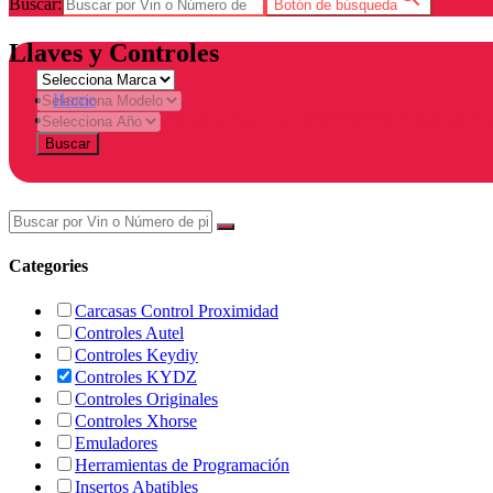
Buscar:
Botón de búsqueda
Llaves y Controles
Home
Products tagged “Control Sin Chip XKHY01EN 4 Botones Ll
Buscar
Categories
Carcasas Control Proximidad
Controles Autel
Controles Keydiy
Controles KYDZ
Controles Originales
Controles Xhorse
Emuladores
Herramientas de Programación
Insertos Abatibles