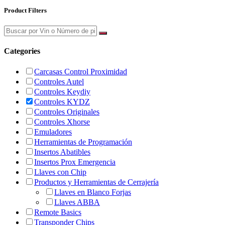
Product Filters
Categories
Carcasas Control Proximidad
Controles Autel
Controles Keydiy
Controles KYDZ
Controles Originales
Controles Xhorse
Emuladores
Herramientas de Programación
Insertos Abatibles
Insertos Prox Emergencia
Llaves con Chip
Productos y Herramientas de Cerrajería
Llaves en Blanco Forjas
Llaves ABBA
Remote Basics
Transponder Chips