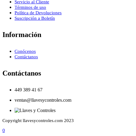
Servicio al Cliente
Términos de uso
Política de Devoluciones
Suscripción a Boletín
Información
Conócenos
Contáctanos
Contáctanos
449 389 41 67
ventas@llavesycontroles.com
Copyright llavesycontroles.com 2023
0