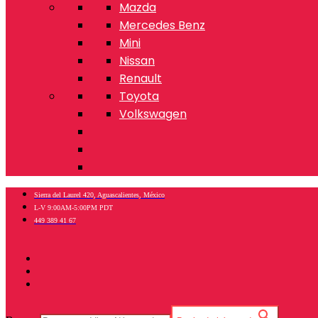
Mazda
Mercedes Benz
Mini
Nissan
Renault
Toyota
Volkswagen
Sierra del Laurel 420, Aguascalientes, México
L-V 9:00AM-5:00PM PDT
449 389 41 67