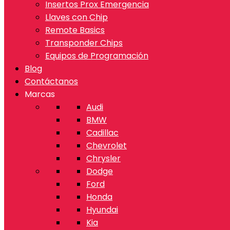
Insertos Prox Emergencia
Llaves con Chip
Remote Basics
Transponder Chips
Equipos de Programación
Blog
Contáctanos
Marcas
Audi
BMW
Cadillac
Chevrolet
Chrysler
Dodge
Ford
Honda
Hyundai
Kia