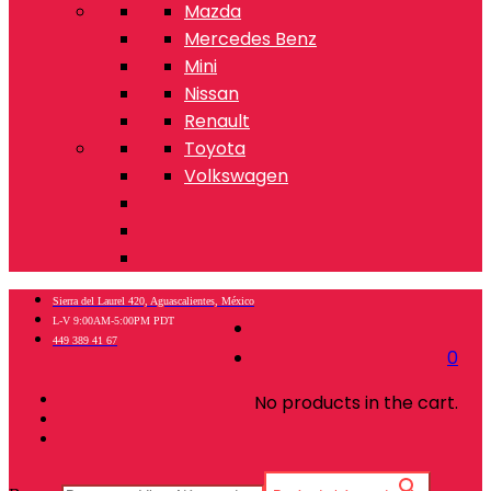
Mazda
Mercedes Benz
Mini
Nissan
Renault
Toyota
Volkswagen
Sierra del Laurel 420, Aguascalientes, México
L-V 9:00AM-5:00PM PDT
449 389 41 67
0
No products in the cart.