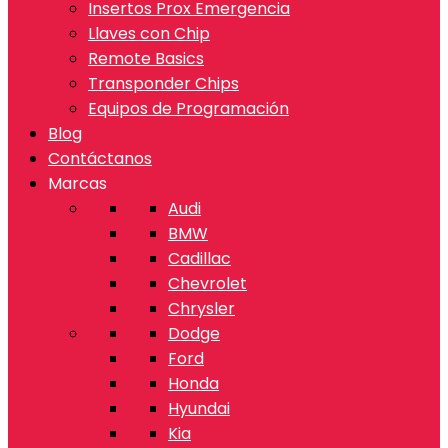
Insertos Prox Emergencia
Llaves con Chip
Remote Basics
Transponder Chips
Equipos de Programación
Blog
Contáctanos
Marcas
Audi
BMW
Cadillac
Chevrolet
Chrysler
Dodge
Ford
Honda
Hyundai
Kia