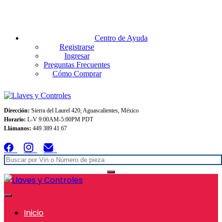
Envios GRATIS A TODO MEXICO en pedidos superiores $999
Centro de Ayuda
Registrarse
Ingresar
Preguntas Frecuentes
Cómo Comprar
Dirección:
Sierra del Laurel 420, Aguascalientes, México
Horario:
L-V 9:00AM-5:00PM PDT
Llámanos:
449 389 41 67
Inicio