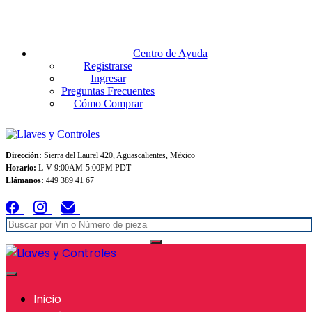
Envios GRATIS A TODO MEXICO en pedidos superiores $999
Centro de Ayuda
Registrarse
Ingresar
Preguntas Frecuentes
Cómo Comprar
Dirección:
Sierra del Laurel 420, Aguascalientes, México
Horario:
L-V 9:00AM-5:00PM PDT
Llámanos:
449 389 41 67
Inicio