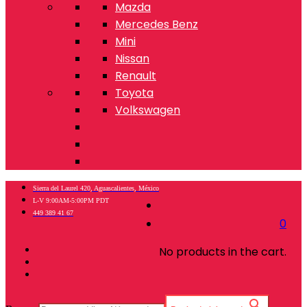
Mazda
Mercedes Benz
Mini
Nissan
Renault
Toyota
Volkswagen
Sierra del Laurel 420, Aguascalientes, México
L-V 9:00AM-5:00PM PDT
449 389 41 67
0
No products in the cart.