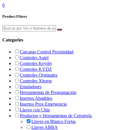
0
Product Filters
Categories
Carcasas Control Proximidad
Controles Autel
Controles Keydiy
Controles KYDZ
Controles Originales
Controles Xhorse
Emuladores
Herramientas de Programación
Insertos Abatibles
Insertos Prox Emergencia
Llaves con Chip
Productos y Herramientas de Cerrajería
Llaves en Blanco Forjas
Llaves ABBA