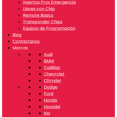
Insertos Prox Emergencia
Llaves con Chip
Remote Basics
Transponder Chips
Equipos de Programación
Blog
Contáctanos
Marcas
Audi
BMW
Cadillac
Chevrolet
Chrysler
Dodge
Ford
Honda
Hyundai
Kia