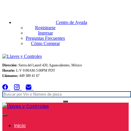
Envios GRATIS A TODO MEXICO en pedidos superiores $999
Centro de Ayuda
Registrarse
Ingresar
Preguntas Frecuentes
Cómo Comprar
Dirección:
Sierra del Laurel 420, Aguascalientes, México
Horario:
L-V 9:00AM-5:00PM PDT
Llámanos:
449 389 41 67
Inicio