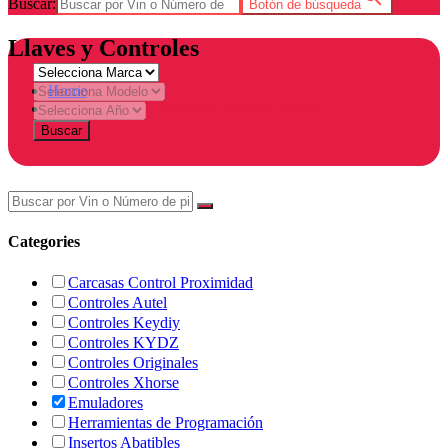
Buscar:
Botón de búsqueda
Llaves y Controles
Home
Products tagged “Emulador Pointer Derby”
Buscar
Categories
Carcasas Control Proximidad
Controles Autel
Controles Keydiy
Controles KYDZ
Controles Originales
Controles Xhorse
Emuladores
Herramientas de Programación
Insertos Abatibles