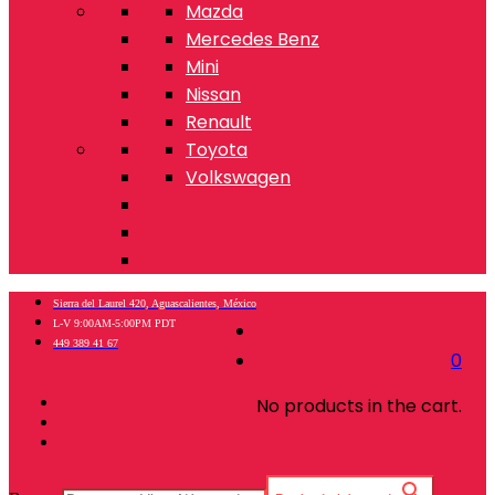
Mazda
Mercedes Benz
Mini
Nissan
Renault
Toyota
Volkswagen
Sierra del Laurel 420, Aguascalientes, México
L-V 9:00AM-5:00PM PDT
449 389 41 67
0
No products in the cart.