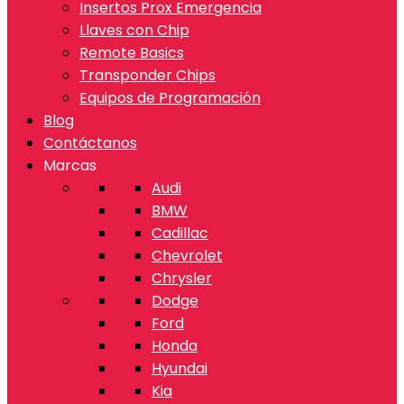
Insertos Prox Emergencia
Llaves con Chip
Remote Basics
Transponder Chips
Equipos de Programación
Blog
Contáctanos
Marcas
Audi
BMW
Cadillac
Chevrolet
Chrysler
Dodge
Ford
Honda
Hyundai
Kia