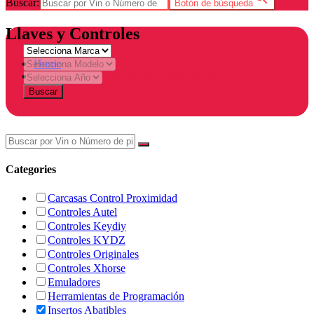
Buscar:
Botón de búsqueda
Llaves y Controles
Home
Products tagged “Emulador Pointer Derby”
Buscar
Categories
Carcasas Control Proximidad
Controles Autel
Controles Keydiy
Controles KYDZ
Controles Originales
Controles Xhorse
Emuladores
Herramientas de Programación
Insertos Abatibles