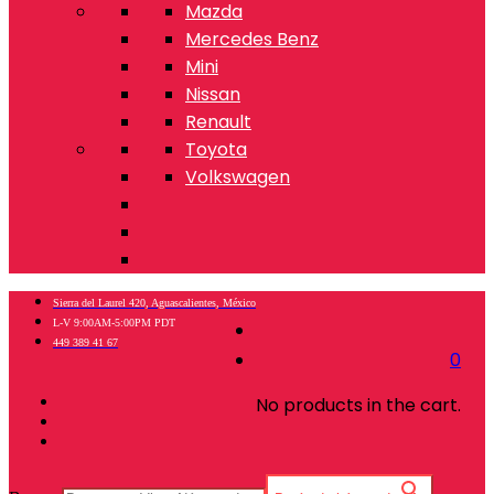
Mazda
Mercedes Benz
Mini
Nissan
Renault
Toyota
Volkswagen
Sierra del Laurel 420, Aguascalientes, México
L-V 9:00AM-5:00PM PDT
449 389 41 67
0
No products in the cart.