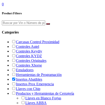
0
Product Filters
Categories
Carcasas Control Proximidad
Controles Autel
Controles Keydiy
Controles KYDZ
Controles Originales
Controles Xhorse
Emuladores
Herramientas de Programación
Insertos Abatibles
Insertos Prox Emergencia
Llaves con Chip
Productos y Herramientas de Cerrajería
Llaves en Blanco Forjas
Llaves ABBA