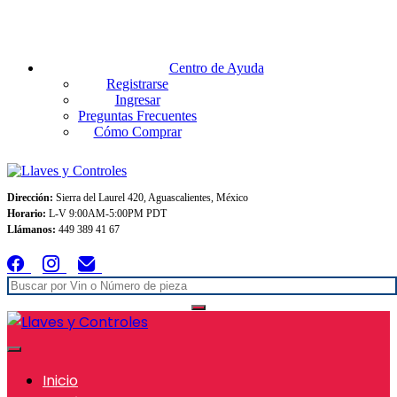
Envios GRATIS A TODO MEXICO en pedidos superiores $999
Centro de Ayuda
Registrarse
Ingresar
Preguntas Frecuentes
Cómo Comprar
Dirección:
Sierra del Laurel 420, Aguascalientes, México
Horario:
L-V 9:00AM-5:00PM PDT
Llámanos:
449 389 41 67
Inicio