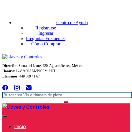
Envios GRATIS A TODO MEXICO en pedidos superiores $999
Centro de Ayuda
Registrarse
Ingresar
Preguntas Frecuentes
Cómo Comprar
Dirección:
Sierra del Laurel 420, Aguascalientes, México
Horario:
L-V 9:00AM-5:00PM PDT
Llámanos:
449 389 41 67
Inicio