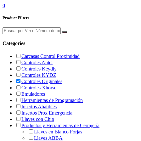
0
Product Filters
Categories
Carcasas Control Proximidad
Controles Autel
Controles Keydiy
Controles KYDZ
Controles Originales
Controles Xhorse
Emuladores
Herramientas de Programación
Insertos Abatibles
Insertos Prox Emergencia
Llaves con Chip
Productos y Herramientas de Cerrajería
Llaves en Blanco Forjas
Llaves ABBA