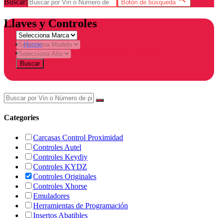
Buscar:
Botón de búsqueda
Llaves y Controles
Home
Products tagged “Emulador Pointer Derby”
Buscar
Categories
Carcasas Control Proximidad
Controles Autel
Controles Keydiy
Controles KYDZ
Controles Originales
Controles Xhorse
Emuladores
Herramientas de Programación
Insertos Abatibles