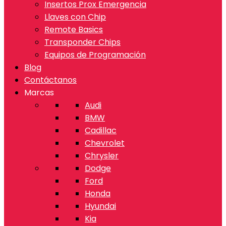
Insertos Prox Emergencia
Llaves con Chip
Remote Basics
Transponder Chips
Equipos de Programación
Blog
Contáctanos
Marcas
Audi
BMW
Cadillac
Chevrolet
Chrysler
Dodge
Ford
Honda
Hyundai
Kia