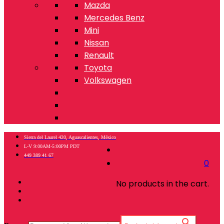
Mazda
Mercedes Benz
Mini
Nissan
Renault
Toyota
Volkswagen
Sierra del Laurel 420, Aguascalientes, México
L-V 9:00AM-5:00PM PDT
449 389 41 67
0
No products in the cart.