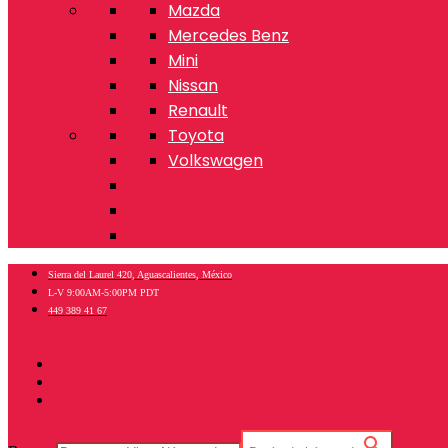
Mazda
Mercedes Benz
Mini
Nissan
Renault
Toyota
Volkswagen
Sierra del Laurel 420, Aguascalientes, México
L-V 9:00AM-5:00PM PDT
449 389 41 67