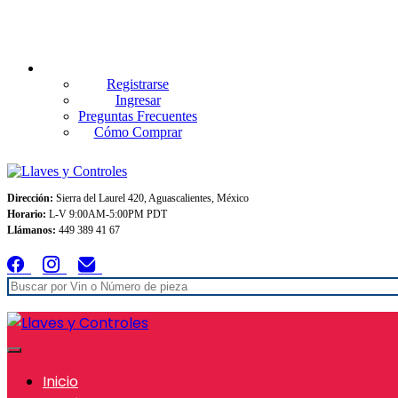
Envios GRATIS A TODO MEXICO en pedidos superiores $999
Registrarse
Ingresar
Preguntas Frecuentes
Cómo Comprar
Dirección:
Sierra del Laurel 420, Aguascalientes, México
Horario:
L-V 9:00AM-5:00PM PDT
Llámanos:
449 389 41 67
Inicio