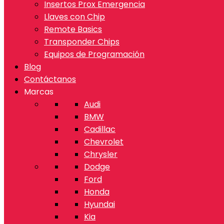
Insertos Prox Emergencia
Llaves con Chip
Remote Basics
Transponder Chips
Equipos de Programación
Blog
Contáctanos
Marcas
Audi
BMW
Cadillac
Chevrolet
Chrysler
Dodge
Ford
Honda
Hyundai
Kia