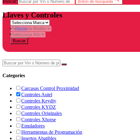
Buscar:
Botón de búsqueda
Llaves y Controles
Home
Products tagged “Fobik”
Buscar
Categories
Carcasas Control Proximidad
Controles Autel
Controles Keydiy
Controles KYDZ
Controles Originales
Controles Xhorse
Emuladores
Herramientas de Programación
Insertos Abatibles