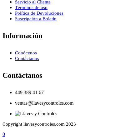
Servicio al Cliente
Términos de uso
Política de Devoluciones
Suscripción a Boletín
Información
Conócenos
Contáctanos
Contáctanos
449 389 41 67
ventas@llavesycontroles.com
Copyright llavesycontroles.com 2023
0