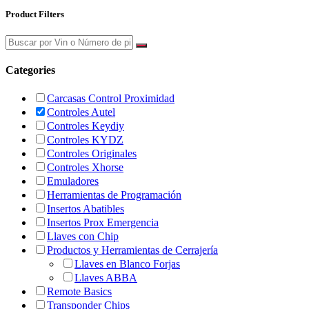
Product Filters
Categories
Carcasas Control Proximidad
Controles Autel
Controles Keydiy
Controles KYDZ
Controles Originales
Controles Xhorse
Emuladores
Herramientas de Programación
Insertos Abatibles
Insertos Prox Emergencia
Llaves con Chip
Productos y Herramientas de Cerrajería
Llaves en Blanco Forjas
Llaves ABBA
Remote Basics
Transponder Chips