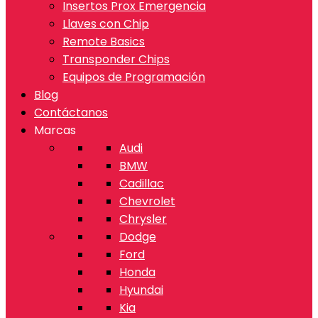
Insertos Prox Emergencia
Llaves con Chip
Remote Basics
Transponder Chips
Equipos de Programación
Blog
Contáctanos
Marcas
Audi
BMW
Cadillac
Chevrolet
Chrysler
Dodge
Ford
Honda
Hyundai
Kia