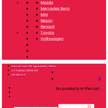
Mazda
Mercedes Benz
Mini
Nissan
Renault
Toyota
Volkswagen
Sierra del Laurel 420, Aguascalientes, México
L-V 9:00AM-5:00PM PDT
449 389 41 67
0
No products in the cart.