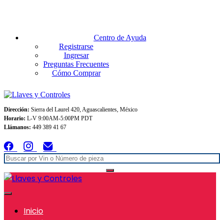
Envios GRATIS A TODO MEXICO en pedidos superiores $999
Centro de Ayuda
Registrarse
Ingresar
Preguntas Frecuentes
Cómo Comprar
Dirección:
Sierra del Laurel 420, Aguascalientes, México
Horario:
L-V 9:00AM-5:00PM PDT
Llámanos:
449 389 41 67
Inicio