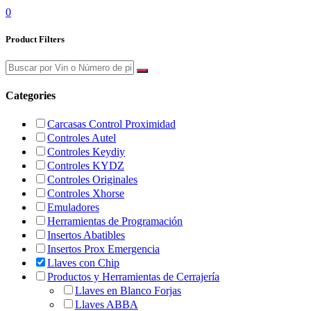
0
Product Filters
Categories
Carcasas Control Proximidad
Controles Autel
Controles Keydiy
Controles KYDZ
Controles Originales
Controles Xhorse
Emuladores
Herramientas de Programación
Insertos Abatibles
Insertos Prox Emergencia
Llaves con Chip
Productos y Herramientas de Cerrajería
Llaves en Blanco Forjas
Llaves ABBA