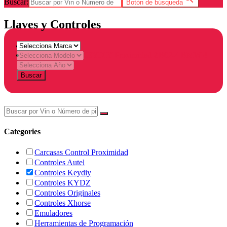
Buscar:
Botón de búsqueda
Llaves y Controles
Home
Products tagged “KEYDIY Proximidad ZB02-4 BMW 4
Botones”
Buscar
Categories
Carcasas Control Proximidad
Controles Autel
Controles Keydiy
Controles KYDZ
Controles Originales
Controles Xhorse
Emuladores
Herramientas de Programación