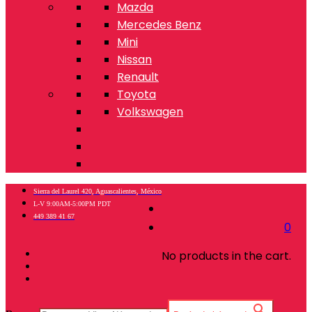
Mazda
Mercedes Benz
Mini
Nissan
Renault
Toyota
Volkswagen
Sierra del Laurel 420, Aguascalientes, México
L-V 9:00AM-5:00PM PDT
449 389 41 67
0
No products in the cart.