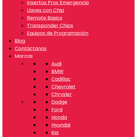
Insertos Prox Emergencia
Llaves con Chip
Remote Basics
Transponder Chips
Equipos de Programación
Blog
Contáctanos
Marcas
Audi
BMW
Cadillac
Chevrolet
Chrysler
Dodge
Ford
Honda
Hyundai
Kia