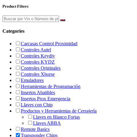
Product Filters
Categories
Carcasas Control Proximidad
Controles Autel
Controles Keydiy
Controles KYDZ
Controles Originales
Controles Xhorse
Emuladores
Herramientas de Programación
Insertos Abatibles
Insertos Prox Emergencia
Llaves con Chip
Productos y Herramientas de Cerrajería
Llaves en Blanco Forjas
Llaves ABBA
Remote Basics
Transponder Chips