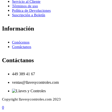
Servicio al Cliente
Términos de uso
Política de Devoluciones
Suscripción a Boletín
Información
Conócenos
Contáctanos
Contáctanos
449 389 41 67
ventas@llavesycontroles.com
Copyright llavesycontroles.com 2023
0