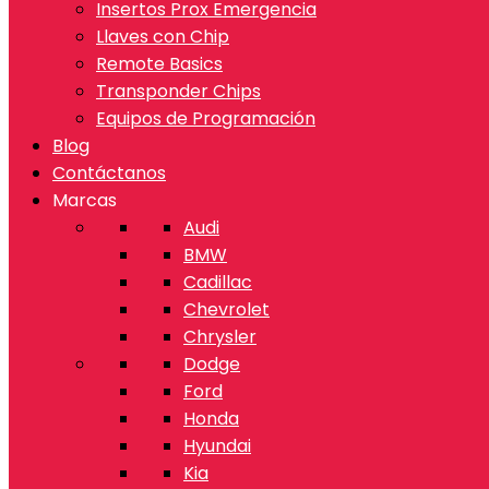
Insertos Prox Emergencia
Llaves con Chip
Remote Basics
Transponder Chips
Equipos de Programación
Blog
Contáctanos
Marcas
Audi
BMW
Cadillac
Chevrolet
Chrysler
Dodge
Ford
Honda
Hyundai
Kia