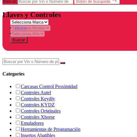
Buscar:
Botón de búsqueda
Llaves y Controles
Home
Products tagged “KEYDIY Proximidad ZB18 Dodge 5 Botone
Buscar
Categories
Carcasas Control Proximidad
Controles Autel
Controles Keydiy
Controles KYDZ
Controles Originales
Controles Xhorse
Emuladores
Herramientas de Programación
Insertos Abatibles