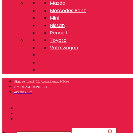
Mazda
Mercedes Benz
Mini
Nissan
Renault
Toyota
Volkswagen
Sierra del Laurel 420, Aguascalientes, México
L-V 9:00AM-5:00PM PDT
449 389 41 67