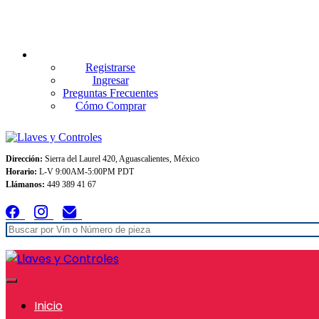
Envios GRATIS A TODO MEXICO en pedidos superiores $999
Registrarse
Ingresar
Preguntas Frecuentes
Cómo Comprar
Dirección:
Sierra del Laurel 420, Aguascalientes, México
Horario:
L-V 9:00AM-5:00PM PDT
Llámanos:
449 389 41 67
Inicio