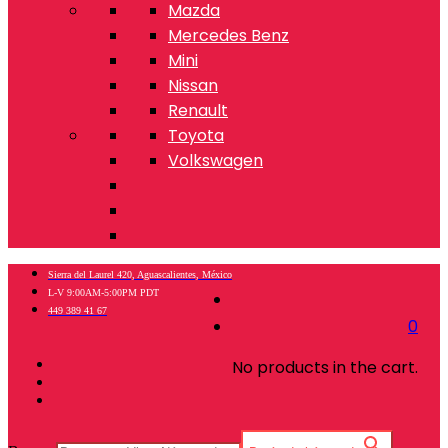
Mazda
Mercedes Benz
Mini
Nissan
Renault
Toyota
Volkswagen
Sierra del Laurel 420, Aguascalientes, México
L-V 9:00AM-5:00PM PDT
449 389 41 67
0
No products in the cart.