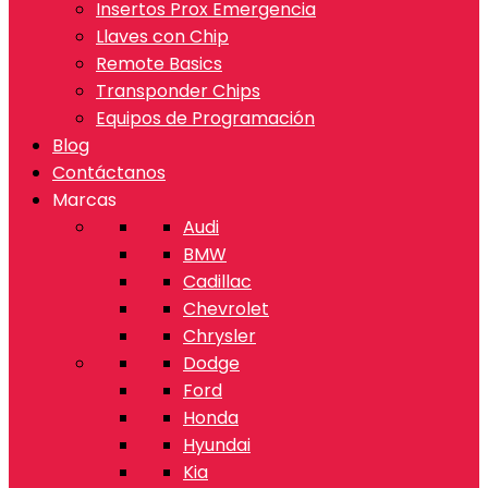
Insertos Prox Emergencia
Llaves con Chip
Remote Basics
Transponder Chips
Equipos de Programación
Blog
Contáctanos
Marcas
Audi
BMW
Cadillac
Chevrolet
Chrysler
Dodge
Ford
Honda
Hyundai
Kia