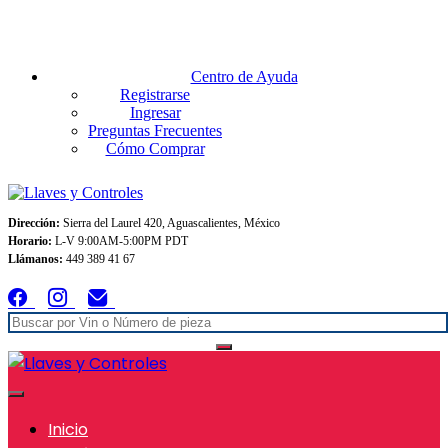
Envios GRATIS A TODO MEXICO en pedidos superiores $999
Centro de Ayuda
Registrarse
Ingresar
Preguntas Frecuentes
Cómo Comprar
Dirección:
Sierra del Laurel 420, Aguascalientes, México
Horario:
L-V 9:00AM-5:00PM PDT
Llámanos:
449 389 41 67
Inicio