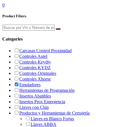
0
Product Filters
Categories
Carcasas Control Proximidad
Controles Autel
Controles Keydiy
Controles KYDZ
Controles Originales
Controles Xhorse
Emuladores
Herramientas de Programación
Insertos Abatibles
Insertos Prox Emergencia
Llaves con Chip
Productos y Herramientas de Cerrajería
Llaves en Blanco Forjas
Llaves ABBA