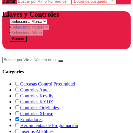
Buscar:
Botón de búsqueda
Llaves y Controles
Home
Products tagged “Llave Control Camaro”
Buscar
Categories
Carcasas Control Proximidad
Controles Autel
Controles Keydiy
Controles KYDZ
Controles Originales
Controles Xhorse
Emuladores
Herramientas de Programación
Insertos Abatibles