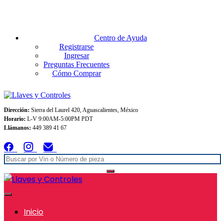
Envios GRATIS A TODO MEXICO en pedidos superiores $999
Centro de Ayuda
Registrarse
Ingresar
Preguntas Frecuentes
Cómo Comprar
Dirección:
Sierra del Laurel 420, Aguascalientes, México
Horario:
L-V 9:00AM-5:00PM PDT
Llámanos:
449 389 41 67
Inicio