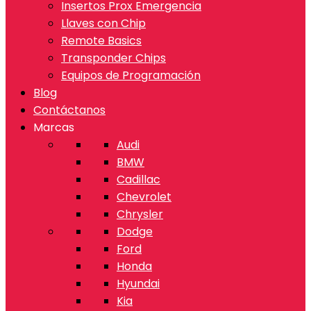
Insertos Prox Emergencia
Llaves con Chip
Remote Basics
Transponder Chips
Equipos de Programación
Blog
Contáctanos
Marcas
Audi
BMW
Cadillac
Chevrolet
Chrysler
Dodge
Ford
Honda
Hyundai
Kia