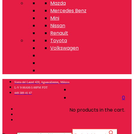
Mazda
Mercedes Benz
Mini
Nissan
Renault
Toyota
Volkswagen
Sierra del Laurel 420, Aguascalientes, México
L-V 9:00AM-5:00PM PDT
449 389 41 67
0
No products in the cart.