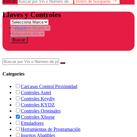
Buscar:
Botón de búsqueda
Llaves y Controles
Home
Products tagged “Llave Control Camaro”
Buscar
Categories
Carcasas Control Proximidad
Controles Autel
Controles Keydiy
Controles KYDZ
Controles Originales
Controles Xhorse
Emuladores
Herramientas de Programación
Insertos Abatibles