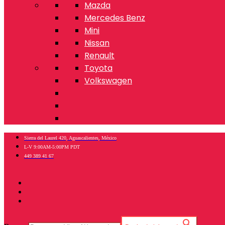
Mazda
Mercedes Benz
Mini
Nissan
Renault
Toyota
Volkswagen
Sierra del Laurel 420, Aguascalientes, México
L-V 9:00AM-5:00PM PDT
449 389 41 67