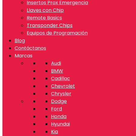
Insertos Prox Emergencia
Llaves con Chip
Remote Basics
Transponder Chips
Equipos de Programación
Blog
Contáctanos
Marcas
Audi
BMW
Cadillac
Chevrolet
Chrysler
Dodge
Ford
Honda
Hyundai
Kia