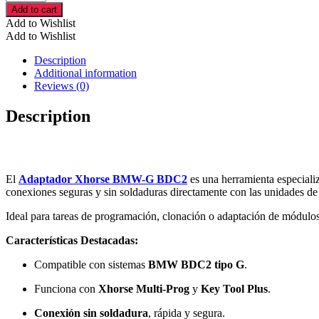
Xhorse
Add to cart
BMW-
Add to Wishlist
G
Add to Wishlist
BDC2
–
Description
Programación
Additional information
de
Reviews (0)
Módulos
BDC
Description
para
Llaves
BMW
cantidad
El
Adaptador Xhorse BMW-G BDC2
es una herramienta especiali
conexiones seguras y sin soldaduras directamente con las unidades de
Ideal para tareas de programación, clonación o adaptación de módulos
Características Destacadas:
Compatible con sistemas
BMW BDC2 tipo G
.
Funciona con
Xhorse Multi-Prog
y
Key Tool Plus
.
Conexión sin soldadura
, rápida y segura.