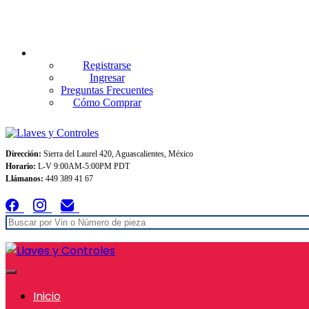
Envios GRATIS A TODO MEXICO en pedidos superiores $999
Registrarse
Ingresar
Preguntas Frecuentes
Cómo Comprar
Dirección:
Sierra del Laurel 420, Aguascalientes, México
Horario:
L-V 9:00AM-5:00PM PDT
Llámanos:
449 389 41 67
Inicio