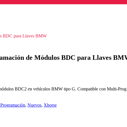
os BDC para Llaves BMW
amación de Módulos BDC para Llaves B
ulos BDC2 en vehículos BMW tipo G. Compatible con Multi-Prog y K
 Programación
,
Nuevos
,
Xhorse