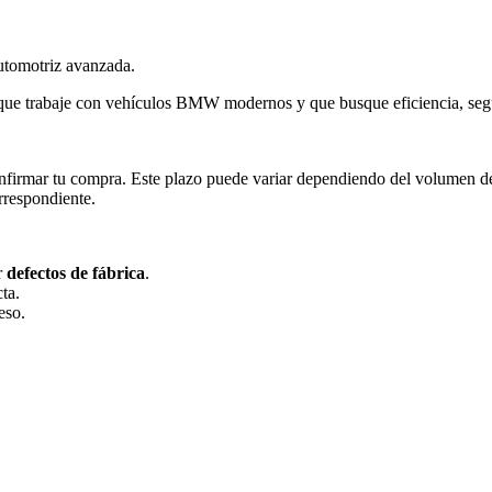
automotriz avanzada.
o que trabaje con vehículos BMW modernos y que busque eficiencia, seg
firmar tu compra. Este plazo puede variar dependiendo del volumen de pe
orrespondiente.
r
defectos de fábrica
.
ta.
eso.